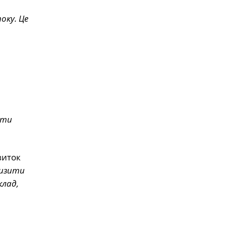
оку. Це
ити
виток
низити
клад,