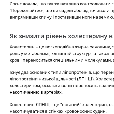
Сосьє додала, що також важливо контролювати св
“Переконайтеся, що ви сиділи або відпочивали 
випрямивши спину і поставивши ноги на землю. О
Як знизити рівень холестерину в
Холестерин – це воскоподібна жирна речовина, я
роль у метаболізмі, клітинній структурі, а також 
кров і переноситься спеціальними молекулами, 
Існує два основних типи ліпопротеїнів, що перен
ліпопротеїни низької щільності (ЛПНЩ). Холест
холестерином, оскільки вони переносять надлишо
накопиченню в артеріях.
Холестерин ЛПНЩ – це “поганий” холестерин, оск
накопичуватися в стінках кровоносних судин.