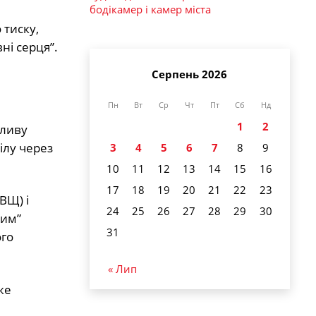
бодікамер і камер міста
 тиску,
ні серця”.
Серпень 2026
Пн
Вт
Ср
Чт
Пт
Сб
Нд
1
2
жливу
тілу через
3
4
5
6
7
8
9
10
11
12
13
14
15
16
17
18
19
20
21
22
23
ВЩ) і
24
25
26
27
28
29
30
шим”
31
ого
« Лип
же