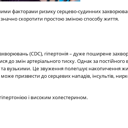
овними факторами ризику серцево-судинних захворюва
 значно скоротити простою зміною способу життя.
захворювань (CDC), гіпертонія – дуже поширене захво
ися до змін артеріального тиску. Однак за постійного 
ми та вузькими. Це звуження полегшує накопичення ж
е може призвести до серцевих нападів, інсультів, нирк
 гіпертонією і високим холестерином.