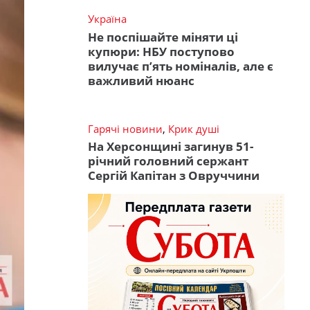
Україна
Не поспішайте міняти ці
купюри: НБУ поступово
вилучає п’ять номіналів, але є
важливий нюанс
Гарячі новини
,
Крик душі
На Херсонщині загинув 51-
річний головний сержант
Сергій Капітан з Овруччини