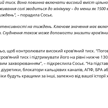
ий тиск. Вона повинна включати високий вміст цільно
ивання солі зводиться до мінімуму – до менш як 1500 
иждень”, –
порадила Сосьє.
інтенсивності на тиждень. Ключове значення має вклю
в. Схуднення також може допомогти знизити кров’яни
ьо, щоб контролювати високий кров’яний тиск. “Погов
кров’яний тиск і підтримувати його на рівні нижче 130
им захворюванням”, – підкреслила Сосьє. “На підстав
к діуретики, блокатори кальцієвих каналів, АПФ, БРА аб
іки будуть кращими за інші, залежно від вашої історії 