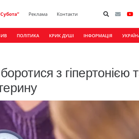
“Субота”
Реклама
Контакти
ЗИВ
ПОЛІТИКА
КРИК ДУШІ
ІНФОРМАЦІЯ
УКРАЇН
 боротися з гіпертонією 
терину