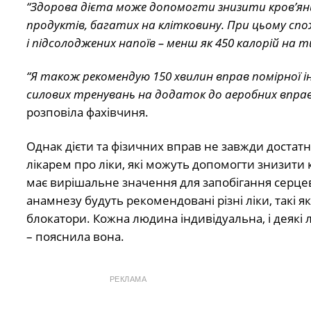
“Здорова дієта може допомогти знизити кров’ян
продуктів, багатих на клітковину. При цьому спож
і підсолоджених напоїв – менш як 450 калорій на т
“Я також рекомендую 150 хвилин вправ помірної 
силових тренувань на додаток до аеробних впра
розповіла фахівчиня.
Однак дієти та фізичних вправ не завжди достатн
лікарем про ліки, які можуть допомогти знизити 
має вирішальне значення для запобігання серцев
анамнезу будуть рекомендовані різні ліки, такі я
блокатори. Кожна людина індивідуальна, і деякі л
– пояснила вона.
РЕКЛАМА