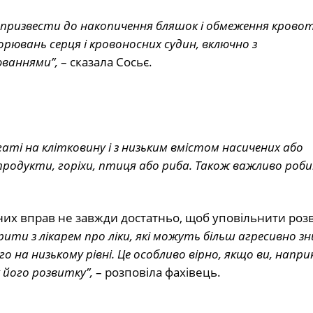
 призвести до накопичення бляшок і обмеження кровот
рювань серця і кровоносних судин, включно з
ваннями”,
– сказала Сосьє.
ті на клітковину і з низьким вмістом насичених або
і продукти, горіхи, птиця або риба. Також важливо роб
зичних вправ не завжди достатньо, щоб уповільнити роз
ити з лікарем про ліки, які можуть більш агресивно з
 на низькому рівні. Це особливо вірно, якщо ви, напри
 його розвитку”,
– розповіла фахівець.