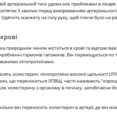
ій артеріальний тиск удома між прийомами в лікаря:
протягом 5 хвилин перед вимірюванням артеріального
дягніть манжету на голу руку, щоб плече було на рів
 крові
ка природним чином міститься в крові та відіграє ва
виробленні гормонів і вітамінів. Він переміщується по 
званими ліпопротеїнами.
осять холестерин: ліпопротеїни високої щільності (ЛП
ерин, що переноситься ЛПВЩ, часто називають “хоро
к холестерину з організму в печінку, запобігаючи й
ільки він переносить холестерин в артерії, де він мо