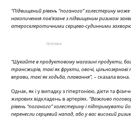
“Підвищений рівень “поганого” холестерину може
накопичення пов’язане з підвищеним ризиком захво
атеросклеротичними серцево-судинними захворю
РЕКЛАМА
“Шукайте в продуктовому магазині продукти, бага
трансжирів, такі як фрукти, овочі, цільнозернов
вправи, такі як ходьба, плавання”,
– сказала вона.
Однак, як і у випадку з гіпертонією, дієти та фі
жирових відкладень в артеріях.
“Важливо поговор
рівень “поганого” холестерину і підтримувати його
перенесли серцевий напад, або у вас високий ризик