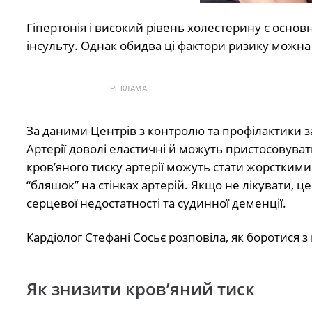
Гіпертонія і високий рівень холестерину є осн
інсульту. Однак обидва ці фактори ризику можна
РЕКЛАМА
За даними Центрів з контролю та профілактики 
Артерії доволі еластичні й можуть пристосовуват
кров’яного тиску артерії можуть стати жорстки
“бляшок” на стінках артерій. Якщо не лікувати, ц
серцевої недостатності та судинної деменції.
Кардіолог Стефані Сосьє розповіла, як боротися з
Як знизити кров’яний тиск