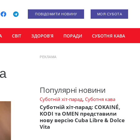
ПОВІДОМИТИ НОВИНУ
МОЯ СУБОТА
А
СВІТ
ЗДОРОВ’Я
ПОРАДИ
СУБОТНЯ КАВА
РЕКЛАМА
та
Популярні новини
Суботній хіт-парад
,
Суботня кава
Суботній хіт-парад: COKAINÉ,
KODI та OMEN представили
нову версію Cuba Libre & Dolce
Vita