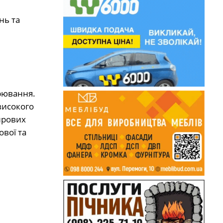
нь та
рювання.
високого
ирових
ової та