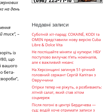
зернових
мг на день
Недавні записи
чення
й тиск”,
–
Суботній хіт-парад: COKAINÉ, KODI та
OMEN представили нову версію Cuba
Libre & Dolce Vita
Не поспішайте міняти ці купюри: НБУ
оріть із
поступово вилучає п’ять номіналів,
/80, що
але є важливий нюанс
і вашого
На Херсонщині загинув 51-річний
о бета-
головний сержант Сергій Капітан з
хвороби”,
Овруччини
Огірки тепер не ріжуть, а розбивають:
літній салат, який став хітом
соцмереж
Після погоні в центрі Бердичева —
суд: водій хоче отримати записи з