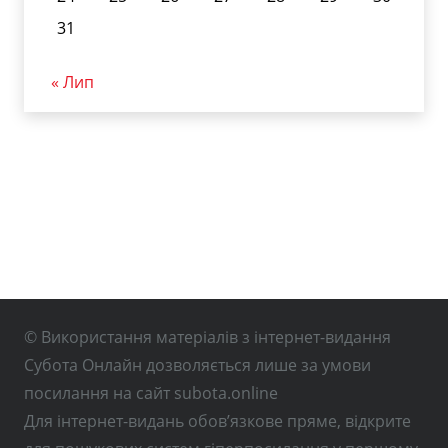
31
« Лип
© Використання матеріалів з інтернет-видання
Субота Онлайн дозволяється лише за умови
посилання на сайт subota.online
Для інтернет-видань обов’язкове пряме, відкрите