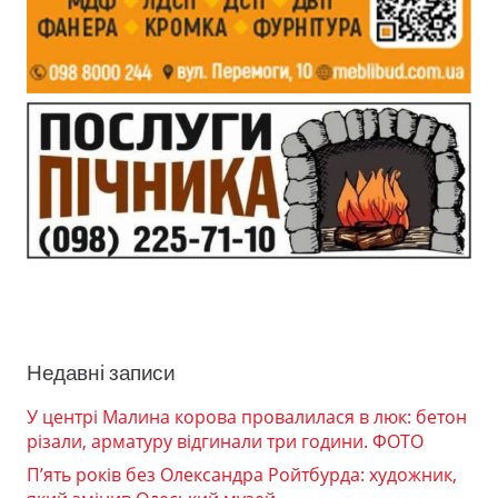
Недавні записи
У центрі Малина корова провалилася в люк: бетон
різали, арматуру відгинали три години. ФОТО
П’ять років без Олександра Ройтбурда: художник,