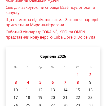
який змінив Одеський музей
Сіль для закруток: чи справді Е536 псує огірки та
капусту
Що не можна піднімати із землі 8 серпня: народні
прикмети на Мирона-вітрогона
Суботній хіт-парад: COKAINÉ, KODI та OMEN
представили нову версію Cuba Libre & Dolce Vita
Серпень 2026
Пн
Вт
Ср
Чт
Пт
Сб
Нд
1
2
3
4
5
6
7
8
9
10
11
12
13
14
15
16
17
18
19
20
21
22
23
24
25
26
27
28
29
30