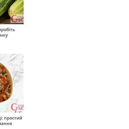
зробіть
анку
і: простий
вання