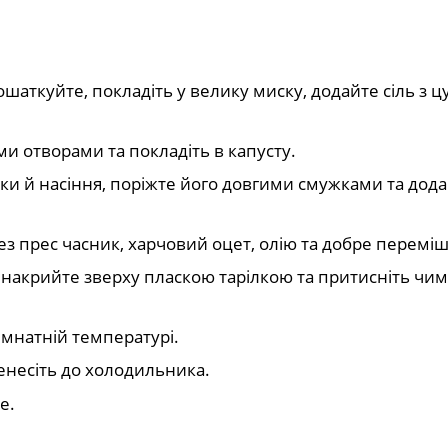
ошаткуйте, покладіть у велику миску, додайте сіль з ц
ми отворами та покладіть в капусту.
ки й насіння, поріжте його довгими смужками та дода
з прес часник, харчовий оцет, олію та добре переміш
накрийте зверху пласкою тарілкою та притисніть чи
імнатній температурі.
ренесіть до холодильника.
е.