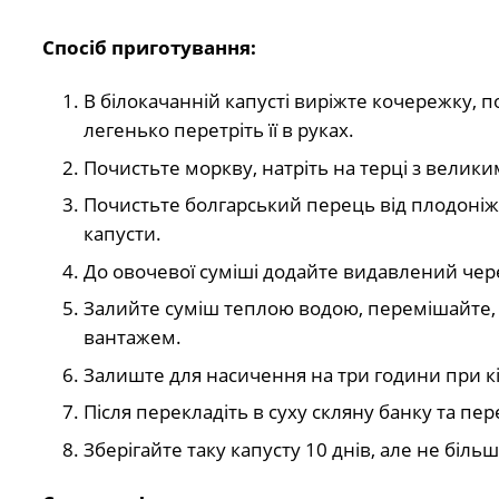
Спосіб приготування:
В білокачанній капусті виріжте кочережку, п
легенько перетріть її в руках.
Почистьте моркву, натріть на терці з велики
Почистьте болгарський перець від плодоніж
капусти.
До овочевої суміші додайте видавлений чере
Залийте суміш теплою водою, перемішайте, 
вантажем.
Залиште для насичення на три години при к
Після перекладіть в суху скляну банку та пе
Зберігайте таку капусту 10 днів, але не більш