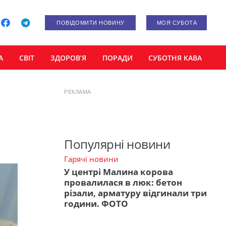
ПОВІДОМИТИ НОВИНУ
МОЯ СУБОТА
А
СВІТ
ЗДОРОВ’Я
ПОРАДИ
СУБОТНЯ КАВА
РЕКЛАМА
Популярні новини
Гарячі новини
У центрі Малина корова
провалилася в люк: бетон
різали, арматуру відгинали три
години. ФОТО