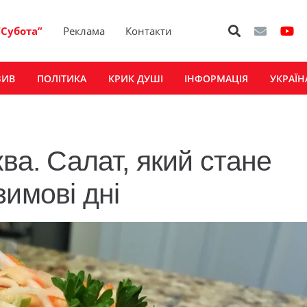
“Субота”
Реклама
Контакти
ЗИВ
ПОЛІТИКА
КРИК ДУШІ
ІНФОРМАЦІЯ
УКРАЇН
ква. Салат, який стане
имові дні