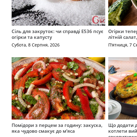
Сіль для закруток: чи справді Е536 псує
Огірки тепе
огірки та капусту
літній сала
Субота, 8 Серпня, 2026
П’ятниця, 7 С
Помідори з перцем за годину: закуска,
Що додати 
яка чудово смакує до м’яса
котлети ви
соковитими