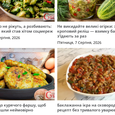
р не ріжуть, а розбивають:
Не викидайте великі огірки: 
т, який став хітом соцмереж
кроповий реліш — взимку б
з’їдають за раз
ерпня, 2026
П’ятниця, 7 Серпня, 2026
до курячого фаршу, щоб
Баклажанна ікра на сковород
йшли неймовірно
рецепт без тривалого уварю