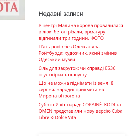
Недавні записи
У центрі Малина корова провалилася
в люк: бетон різали, арматуру
відгинали три години. ФОТО
П’ять років без Олександра
Ройтбурда: художник, який змінив
Одеський музей
Сіль для закруток: чи справді Е536
псує огірки та капусту
Що не можна піднімати із землі 8
серпня: народні прикмети на
Мирона-вітрогона
Суботній хіт-парад: COKAINÉ, KODI та
OMEN представили нову версію Cuba
Libre & Dolce Vita