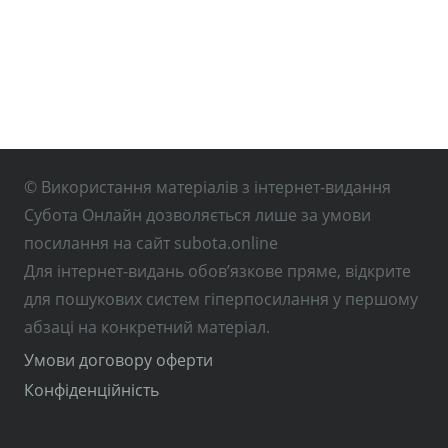
© Використання матеріалів з інтернет-видання
Субота Онлайн дозволяється лише за умови
посилання на сайт subota.online
Для інтернет-видань обов’язкове пряме, відкрите
для пошукових систем гіперпосилання у першому
абзаці на конкретний матеріал.
Умови договору оферти
Конфіденційність