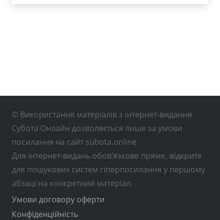
© Використання матеріалів з інтернет-видання
Субота Онлайн дозволяється лише за умови
посилання на сайт subota.online
Для інтернет-видань обов’язкове пряме, відкрите
для пошукових систем гіперпосилання у першому
абзаці на конкретний матеріал.
Умови договору оферти
Конфіденційність