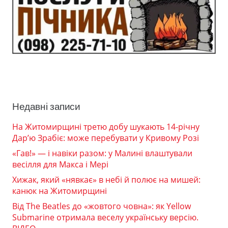
Недавні записи
На Житомирщині третю добу шукають 14-річну
Дар’ю Зрабіє: може перебувати у Кривому Розі
«Гав!» — і навіки разом: у Малині влаштували
весілля для Макса і Мері
Хижак, який «нявкає» в небі й полює на мишей:
канюк на Житомирщині
Від The Beatles до «жовтого човна»: як Yellow
Submarine отримала веселу українську версію.