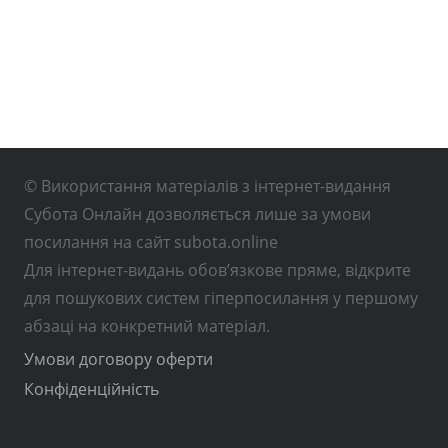
© Використання матеріалів з інтернет-видання
Субота Онлайн дозволяється лише за умови
посилання на сайт subota.online
Для інтернет-видань обов’язкове пряме, відкрите
для пошукових систем гіперпосилання у першому
абзаці на конкретний матеріал.
Умови договору оферти
Конфіденційність