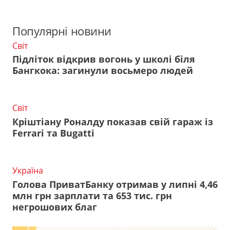
Популярні новини
Світ
Підліток відкрив вогонь у школі біля
Бангкока: загинули восьмеро людей
Світ
Кріштіану Роналду показав свій гараж із
Ferrari та Bugatti
Україна
Голова ПриватБанку отримав у липні 4,46
млн грн зарплати та 653 тис. грн
негрошових благ