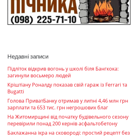
Недавні записи
Підліток відкрив вогонь у школі біля Бангкока:
загинули восьмеро людей
Кріштіану Роналду показав свій гараж із Ferrari та
Bugatti
Голова ПриватБанку отримав у липні 4,46 млн грн
зарплати та 653 тис. грн негрошових благ
На Житомирщині від початку будівельного сезону
перевірили понад 200 кернів асфальтобетону
Баклажанна ікра на сковороді: простий рецепт без