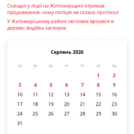
Скандал у ліцеї на Житомирщині отримав
продовження: чому поліція не склала протокол
У Житомирському районі легковик врізався в
дерево: водійка загинула
Серпень 2026
Пн
Вт
Ср
Чт
Пт
Сб
Нд
1
2
3
4
5
6
7
8
9
10
11
12
13
14
15
16
17
18
19
20
21
22
23
24
25
26
27
28
29
30
31