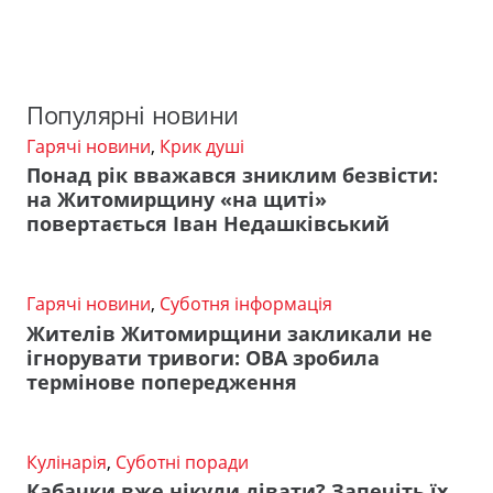
Популярні новини
Гарячі новини
,
Крик душі
Понад рік вважався зниклим безвісти:
на Житомирщину «на щиті»
повертається Іван Недашківський
Гарячі новини
,
Суботня інформація
Жителів Житомирщини закликали не
ігнорувати тривоги: ОВА зробила
термінове попередження
Кулінарія
,
Суботні поради
Кабачки вже нікуди дівати? Запечіть їх