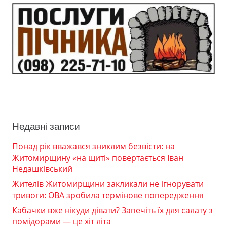
Недавні записи
Понад рік вважався зниклим безвісти: на
Житомирщину «на щиті» повертається Іван
Недашківський
Жителів Житомирщини закликали не ігнорувати
тривоги: ОВА зробила термінове попередження
Кабачки вже нікуди дівати? Запечіть їх для салату з
помідорами — це хіт літа