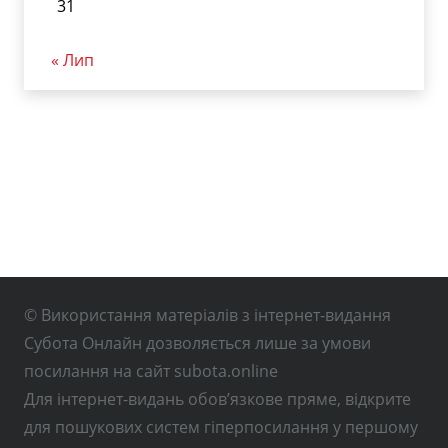
31
« Лип
© Використання матеріалів з інтернет-видання
Субота Онлайн дозволяється лише за умови
посилання на сайт subota.online
Для інтернет-видань обов’язкове пряме, відкрите
для пошукових систем гіперпосилання у першому