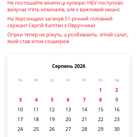
Не поспішайте міняти ці купюри: НБУ поступово
вилучає п’ять номіналів, але є важливий нюанс
На Херсонщині загинув 51-річний головний
сержант Сергій Капітан з Овруччини
Огірки тепер не ріжуть, а розбивають: літній салат,
який став хітом соцмереж
Серпень 2026
Пн
Вт
Ср
Чт
Пт
Сб
Нд
1
2
3
4
5
6
7
8
9
10
11
12
13
14
15
16
17
18
19
20
21
22
23
24
25
26
27
28
29
30