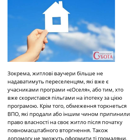
Зокрема, житлові ваучери більше не
надаватимуть переселенцям, які вже є
учасниками програми «єОселя», або тим, хто
вже скористався пільгами на іпотеку за цією
програмою. Крім того, обмеження торкнеться
ВПО, які продали або іншим чином припинили
право власності на своє житло після початку
повномасштабного вторгнення. Також
допомогу не зможуть оформити ті громадяни,