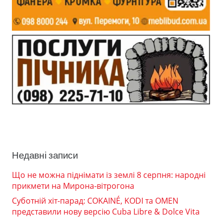
Недавні записи
Що не можна піднімати із землі 8 серпня: народні
прикмети на Мирона-вітрогона
Суботній хіт-парад: COKAINÉ, KODI та OMEN
представили нову версію Cuba Libre & Dolce Vita