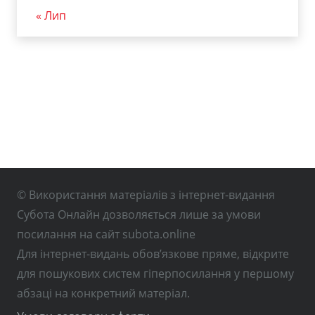
« Лип
© Використання матеріалів з інтернет-видання
Субота Онлайн дозволяється лише за умови
посилання на сайт subota.online
Для інтернет-видань обов’язкове пряме, відкрите
для пошукових систем гіперпосилання у першому
абзаці на конкретний матеріал.