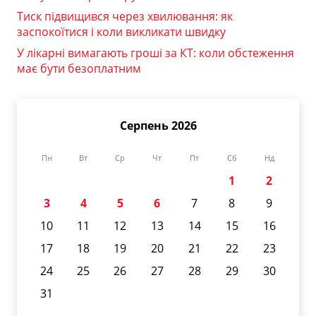
Тиск підвищився через хвилювання: як
заспокоїтися і коли викликати швидку
У лікарні вимагають гроші за КТ: коли обстеження
має бути безоплатним
Серпень 2026
Пн
Вт
Ср
Чт
Пт
Сб
Нд
1
2
3
4
5
6
7
8
9
10
11
12
13
14
15
16
17
18
19
20
21
22
23
24
25
26
27
28
29
30
31