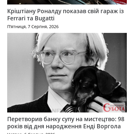
Кріштіану Роналду показав свій гараж із
Ferrari та Bugatti
П’ятниця, 7 Серпня, 2026
Перетворив банку супу на мистецтво: 98
років від дня народження Енді Воргола