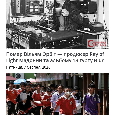
Помер Вільям Орбіт — продюсер Ray of
Light Мадонни та альбому 13 гурту Blur
П’ятниця, 7 Серпня, 2026