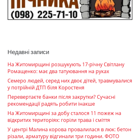
Недавні записи
На Житомирщині розшукують 17-річну Світлану
Ромащенко: має два татуювання на руках
Семеро людей, серед них двоє дітей, травмувалися
у потрійній ДТП біля Коростеня
Перевертаєте банки після закрутки? Сучасні
рекомендації радять робити інакше
На Житомирщині за добу сталося 11 пожеж на
відкритих територіях: горіли трава і сміття
У центрі Малина корова провалилася в люк: бетон
різали, арматуру відгинали три години. ФОТО