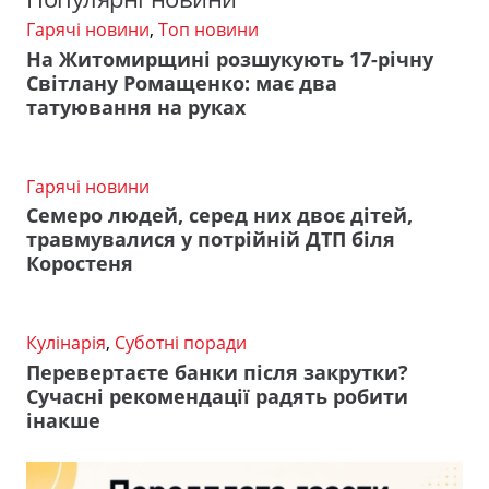
Гарячі новини
,
Топ новини
На Житомирщині розшукують 17-річну
Світлану Ромащенко: має два
татуювання на руках
Гарячі новини
Семеро людей, серед них двоє дітей,
травмувалися у потрійній ДТП біля
Коростеня
Кулінарія
,
Суботні поради
Перевертаєте банки після закрутки?
Сучасні рекомендації радять робити
інакше