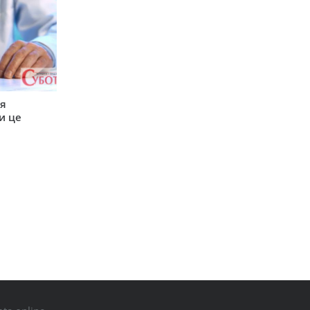
ся
и це