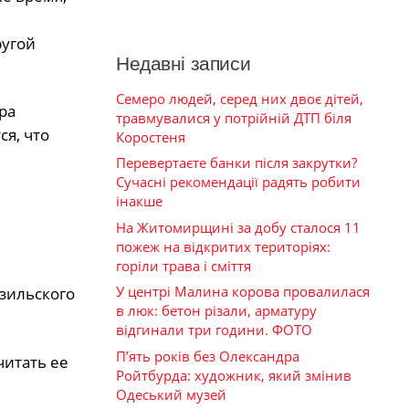
ругой
Недавні записи
Семеро людей, серед них двоє дітей,
ра
травмувалися у потрійній ДТП біля
ся, что
Коростеня
Перевертаєте банки після закрутки?
Сучасні рекомендації радять робити
інакше
На Житомирщині за добу сталося 11
пожеж на відкритих територіях:
горіли трава і сміття
У центрі Малина корова провалилася
азильского
в люк: бетон різали, арматуру
відгинали три години. ФОТО
П’ять років без Олександра
читать ее
Ройтбурда: художник, який змінив
Одеський музей