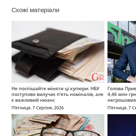
Схожі матеріали
Не поспішайте міняти ці купюри: НБУ
Голова Прив
поступово вилучає п’ять номіналів, але
4,46 млн грн
є важливий нюанс
негрошових
П’ятниця, 7 Серпня, 2026
П’ятниця, 7 С