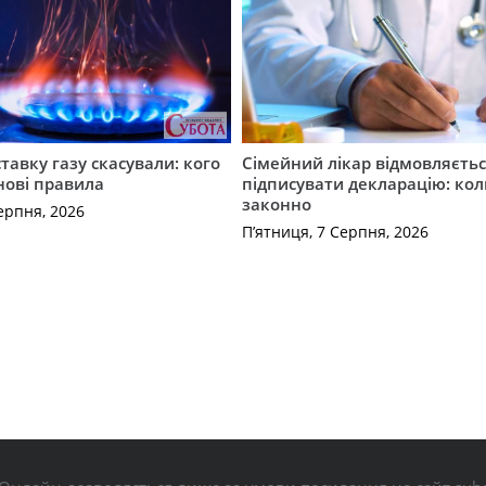
ставку газу скасували: кого
Сімейний лікар відмовляєть
нові правила
підписувати декларацію: кол
законно
ерпня, 2026
П’ятниця, 7 Серпня, 2026