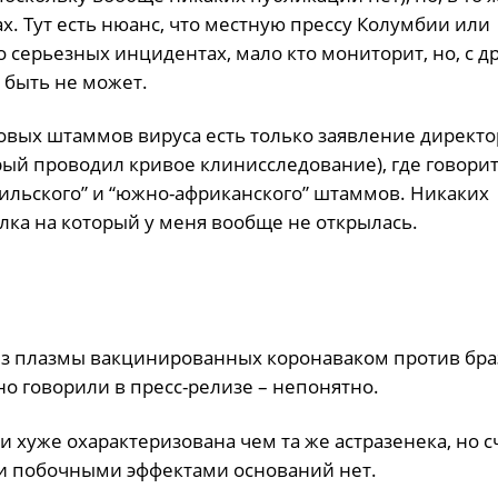
х. Тут есть нюанс, что местную прессу Колумбии или
 серьезных инцидентах, мало кто мониторит, но, с д
 быть не может.
овых штаммов вируса есть только заявление директо
торый проводил кривое клинисследование), где говорит
зильского” и “южно-африканского” штаммов. Никаких
ылка на который у меня вообще не открылась.
а из плазмы вакцинированных коронаваком против бр
но говорили в пресс-релизе – непонятно.
 хуже охарактеризована чем та же астразенека, но с
и побочными эффектами оснований нет.