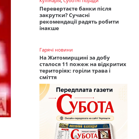
Кулінарія
,
Суботні поради
Перевертаєте банки після
закрутки? Сучасні
рекомендації радять робити
інакше
Гарячі новини
На Житомирщині за добу
сталося 11 пожеж на відкритих
територіях: горіли трава і
сміття