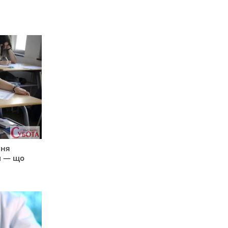
пня
и — що