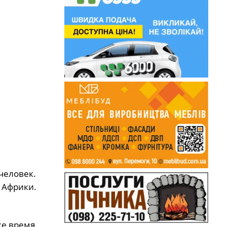
человек.
 Африки.
же время,