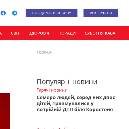
ПОВІДОМИТИ НОВИНУ
МОЯ СУБОТА
А
СВІТ
ЗДОРОВ’Я
ПОРАДИ
СУБОТНЯ КАВА
РЕКЛАМА
Популярні новини
Гарячі новини
Семеро людей, серед них двоє
дітей, травмувалися у
потрійній ДТП біля Коростеня