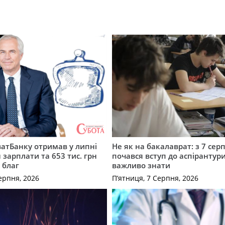
атБанку отримав у липні
Не як на бакалаврат: з 7 сер
 зарплати та 653 тис. грн
почався вступ до аспірантур
 благ
важливо знати
ерпня, 2026
П’ятниця, 7 Серпня, 2026