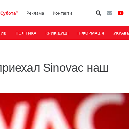
“Субота”
Реклама
Контакти
ЗИВ
ПОЛІТИКА
КРИК ДУШІ
ІНФОРМАЦІЯ
УКРАЇН
 приехал Sinovac наш