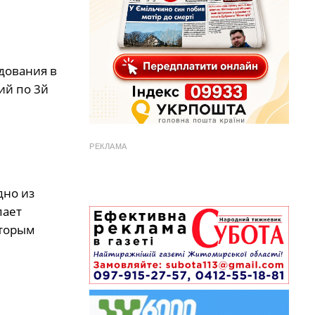
дования в
ий по 3й
РЕКЛАМА
дно из
пает
оторым