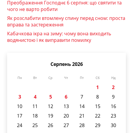
Преображення Господнє 6 серпня: що святити та
чого не варто робити
Як розслабити втомлену спину перед сном: проста
вправа та застереження
Кабачкова ікра на зиму: чому вона виходить
водянистою і як виправити помилку
Серпень 2026
Пн
Вт
Ср
Чт
Пт
Сб
Нд
1
2
3
4
5
6
7
8
9
10
11
12
13
14
15
16
17
18
19
20
21
22
23
24
25
26
27
28
29
30