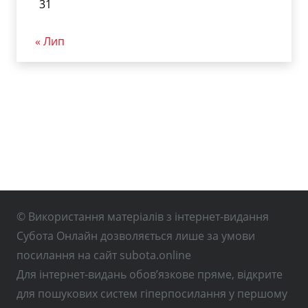
31
« Лип
© Використання матеріалів з інтернет-видання
Субота Онлайн дозволяється лише за умови
посилання на сайт subota.online
Для інтернет-видань обов’язкове пряме, відкрите
для пошукових систем гіперпосилання у першому