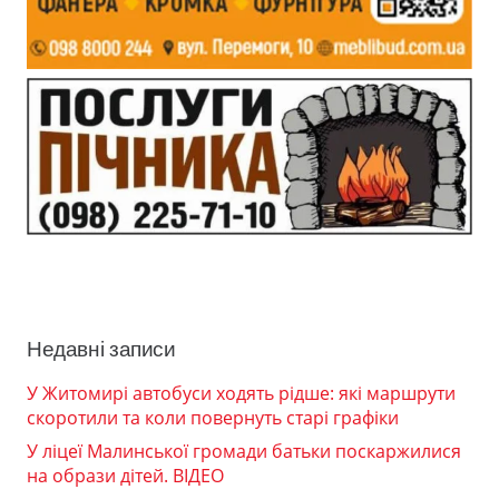
Недавні записи
У Житомирі автобуси ходять рідше: які маршрути
скоротили та коли повернуть старі графіки
У ліцеї Малинської громади батьки поскаржилися
на образи дітей. ВІДЕО