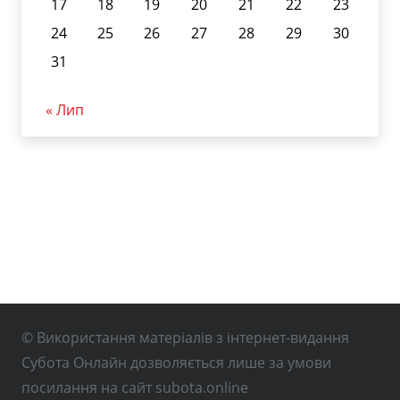
17
18
19
20
21
22
23
24
25
26
27
28
29
30
31
« Лип
© Використання матеріалів з інтернет-видання
Субота Онлайн дозволяється лише за умови
посилання на сайт subota.online