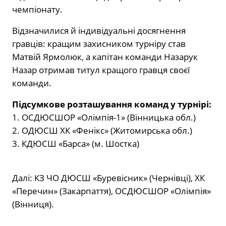
чемпіонату.
Відзначилися й індивідуальні досягнення
гравців: кращим захисником турніру став
Матвій Ярмолюк, а капітан команди Назарук
Назар отримав титул кращого гравця своєї
команди.
Підсумкове розташування команд у турнірі:
1. ОСДЮСШОР «Олімпія-1» (Вінницька обл.)
2. ОДЮСШ ХК «Фенікс» (Житомирська обл.)
3. КДЮСШ «Барса» (м. Шостка)
Далі: КЗ ЧО ДЮСШ «Буревісник» (Чернівці), ХК
«Перечин» (Закарпаття), ОСДЮСШОР «Олімпія»
(Вінниця).