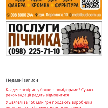
Недавні записи
Кладете аспірин у банки з помідорами? Сучасні
рекомендації радять відмовитися
У Звягелі за 150 млн грн продають виробника
ветпрепаратів із великим промисловим