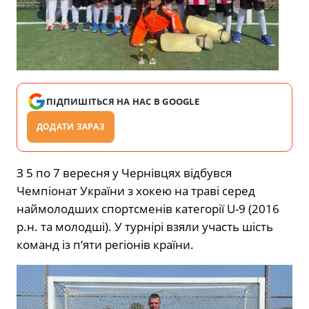
ПІДПИШІТЬСЯ НА НАС В GOOGLE
ДОДАТИ ЗАРАЗ
З 5 по 7 вересня у Чернівцях відбувся
Чемпіонат України з хокею на траві серед
наймолодших спортсменів категорії U-9 (2016
р.н. та молодші). У турнірі взяли участь шість
команд із п’яти регіонів країни.