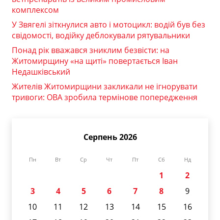
комплексом
У Звягелі зіткнулися авто і мотоцикл: водій був без
свідомості, водійку деблокували рятувальники
Понад рік вважався зниклим безвісти: на
Житомирщину «на щиті» повертається Іван
Недашківський
Жителів Житомирщини закликали не ігнорувати
тривоги: ОВА зробила термінове попередження
Серпень 2026
Пн
Вт
Ср
Чт
Пт
Сб
Нд
1
2
3
4
5
6
7
8
9
10
11
12
13
14
15
16