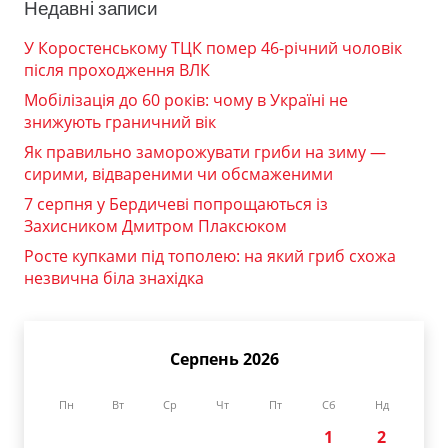
Недавні записи
У Коростенському ТЦК помер 46-річний чоловік
після проходження ВЛК
Мобілізація до 60 років: чому в Україні не
знижують граничний вік
Як правильно заморожувати гриби на зиму —
сирими, відвареними чи обсмаженими
7 серпня у Бердичеві попрощаються із
Захисником Дмитром Плаксюком
Росте купками під тополею: на який гриб схожа
незвична біла знахідка
Серпень 2026
Пн
Вт
Ср
Чт
Пт
Сб
Нд
1
2