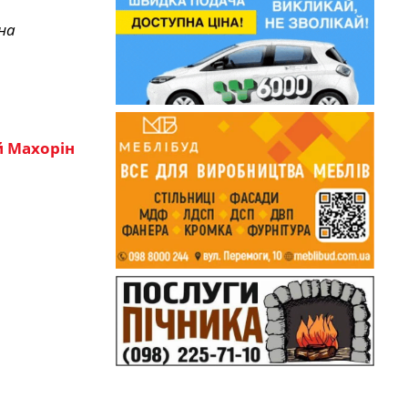
на
й Махорін