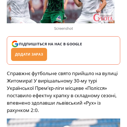
Screenshot
ПІДПИШІТЬСЯ НА НАС В GOOGLE
ДОДАТИ ЗАРАЗ
Справжнє футбольне свято прийшло на вулиці
Житомира! У вирішальному 30-му турі
Української Прем’єр-ліги місцеве «Полісся»
поставило ефектну крапку в складному сезоні,
впевнено здолавши львівський «Рух» із
рахунком 2:0.