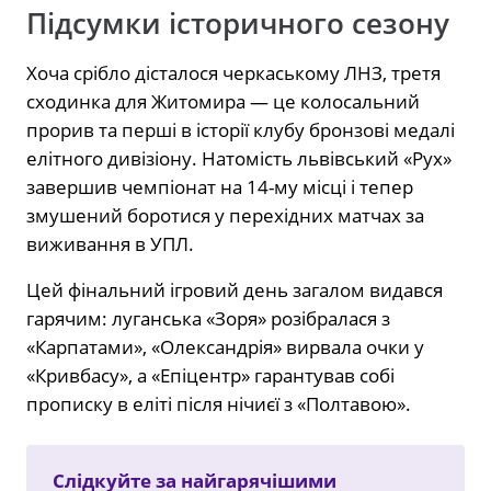
Підсумки історичного сезону
Хоча срібло дісталося черкаському ЛНЗ, третя
сходинка для Житомира — це колосальний
прорив та перші в історії клубу бронзові медалі
елітного дивізіону. Натомість львівський «Рух»
завершив чемпіонат на 14-му місці і тепер
змушений боротися у перехідних матчах за
виживання в УПЛ.
Цей фінальний ігровий день загалом видався
гарячим: луганська «Зоря» розібралася з
«Карпатами», «Олександрія» вирвала очки у
«Кривбасу», а «Епіцентр» гарантував собі
прописку в еліті після нічиєї з «Полтавою».
Слідкуйте за найгарячішими