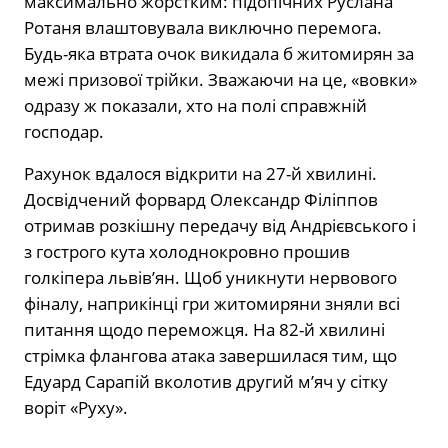
максимально жорстким: підопічних Руслана
Ротаня влаштовувала виключно перемога.
Будь-яка втрата очок викидала б житомирян за
межі призової трійки. Зважаючи на це, «вовки»
одразу ж показали, хто на полі справжній
господар.
Рахунок вдалося відкрити на 27-й хвилині.
Досвідчений форвард Олександр Філіппов
отримав розкішну передачу від Андрієвського і
з гострого кута холоднокровно прошив
голкіпера львів’ян. Щоб уникнути нервового
фіналу, наприкінці гри житомиряни зняли всі
питання щодо переможця. На 82-й хвилині
стрімка флангова атака завершилася тим, що
Едуард Сарапій вколотив другий м’яч у сітку
воріт «Руху».