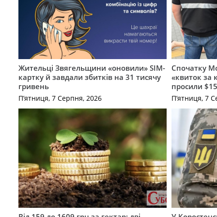
Жительці Звягельщини «оновили» SIM-
Спочатку Мо
картку й завдали збитків на 31 тисячу
«квиток за 
гривень
просили $15
П’ятниця, 7 Серпня, 2026
П’ятниця, 7 С
Від 159 до 1609 грн за гектар: дві
У Коростенс