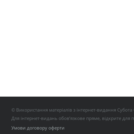
© Використання матеріалів з інтернет-видання Субота 
Для інтернет-видань обов’язкове пряме, відкрите для 
Умови договору оферти