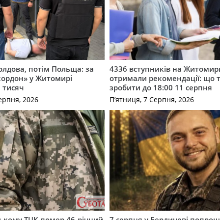
лдова, потім Польща: за
4336 вступників на Житоми
кордон» у Житомирі
отримали рекомендації: що 
 тисяч
зробити до 18:00 11 серпня
ерпня, 2026
П’ятниця, 7 Серпня, 2026
ькому ТЦК помер 46-річний
7 серпня у Бердичеві попрощ