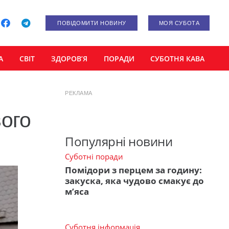
ПОВІДОМИТИ НОВИНУ
МОЯ СУБОТА
А
СВІТ
ЗДОРОВ’Я
ПОРАДИ
СУБОТНЯ КАВА
РЕКЛАМА
вого
Популярні новини
Суботні поради
Помідори з перцем за годину:
закуска, яка чудово смакує до
м’яса
Суботня інформація