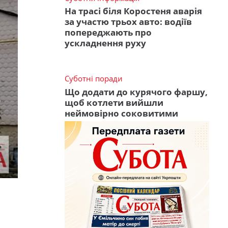
На трасі біля Коростеня аварія
за участю трьох авто: водіїв
попереджають про
ускладнення руху
Суботні поради
Що додати до курячого фаршу,
щоб котлети вийшли
неймовірно соковитими