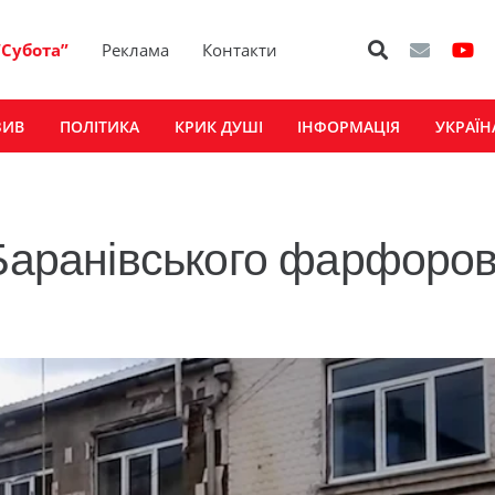
“Субота”
Реклама
Контакти
ЗИВ
ПОЛІТИКА
КРИК ДУШІ
ІНФОРМАЦІЯ
УКРАЇН
 Баранівського фарфоро