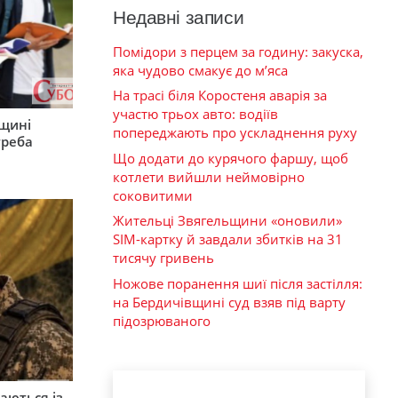
Недавні записи
Помідори з перцем за годину: закуска,
яка чудово смакує до м’яса
На трасі біля Коростеня аварія за
участю трьох авто: водіїв
рщині
попереджають про ускладнення руху
треба
Що додати до курячого фаршу, щоб
котлети вийшли неймовірно
соковитими
Жительці Звягельщини «оновили»
SIM-картку й завдали збитків на 31
тисячу гривень
Ножове поранення шиї після застілля:
на Бердичівщині суд взяв під варту
підозрюваного
аються із