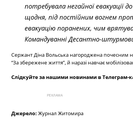
потребувала негайної евакуації д
щодня, під постійним вогнем прот
евакуацію поранених, чим врятув
Командуванні Десантно-штурмових
Сержант Діна Вольська нагороджена почесним 
“За збережене життя”, й наразі навчає мобілізов
Слідкуйте за нашими новинами в Телеграм-к
РЕКЛАМА
Джерело:
Журнал Житомира