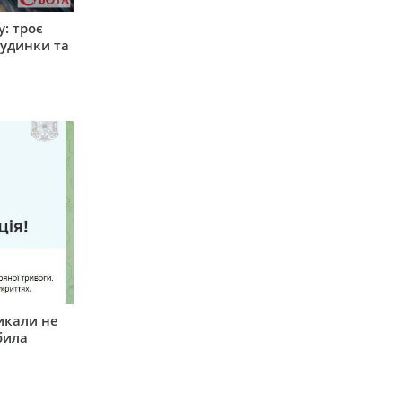
: троє
удинки та
икали не
била