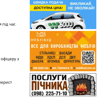
 під час
 офіцеру з
лерист