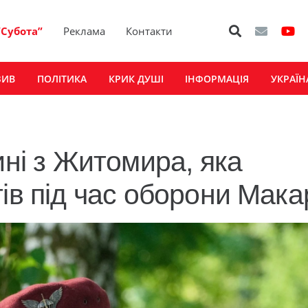
“Субота”
Реклама
Контакти
ЗИВ
ПОЛІТИКА
КРИК ДУШІ
ІНФОРМАЦІЯ
УКРАЇН
ині з Житомира, яка
тів під час оборони Мак