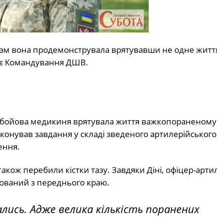
ізм вона продемонструвала врятувавши не одне життя
мує Командування ДШВ.
ня бойова медикиня врятувала життя важкопораненому
иконував завдання у складі зведеного артилерійського
ення.
також перебили кістки тазу. Завдяки Діні, офіцер-арти
ований з переднього краю.
ались. Адже велика кількість поранених