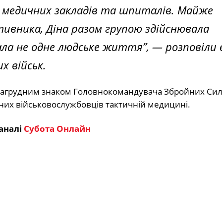
о медичних закладів та шпиталів. Майже
ивника, Діна разом групою здійснювала
ала не одне людське життя”,
— розповіли 
 військ.
нагрудним знаком Головнокомандувача Збройних Сил
аних військовослужбовців тактичній медицині.
аналі
Субота Онлайн