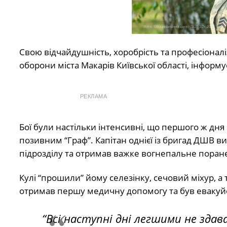
Свою відчайдушність, хоробрість та професіонал
оборони міста Макарів Київської області, інфор
РЕКЛАМА
Бої були настільки інтенсивні, що першого ж д
позивним “Граф”. Капітан однієї із бригад ДШВ в
підрозділу та отримав важке вогнепальне поран
Кулі “прошили” йому селезінку, сечовий міхур, а 
отримав першу медичну допомогу та був евакуй
“Всі наступні дні легшими не здав