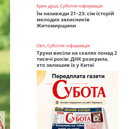
Крик душі
,
Суботня інформація
Їм назавжди 21–23: сім історій
молодих захисників
Житомирщини
Світ
,
Суботня інформація
Труни висіли на скелях понад 2
тисячі років: ДНК розкрила,
хто залишив їх у Китаї