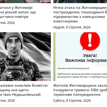
ї атаки у Житомирі
Нічна атака на Житомирщину
на різкий запах: що
постраждалих, пошкоджені б
датчики повітря
підприємство з німецькими
інвестиціями
пня, 2026
Неділя, 9 Серпня, 2026
важався зниклим безвісти:
Жителів Житомирщини закл
щину «на щиті»
ігнорувати тривоги: ОВА зро
ся Іван Недашківський
термінове попередження
пня, 2026
Субота, 8 Серпня, 2026