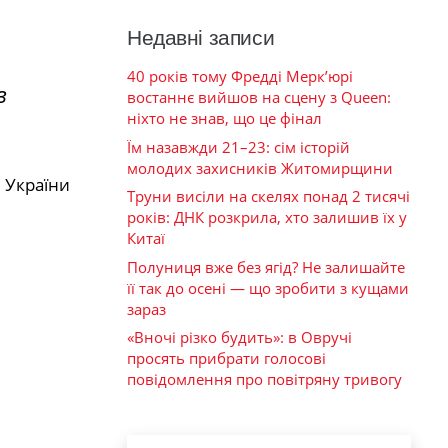
Недавні записи
40 років тому Фредді Мерк’юрі
в
востаннє вийшов на сцену з Queen:
ніхто не знав, що це фінал
Їм назавжди 21–23: сім історій
молодих захисників Житомирщини
 України
Труни висіли на скелях понад 2 тисячі
років: ДНК розкрила, хто залишив їх у
Китаї
Полуниця вже без ягід? Не залишайте
її так до осені — що зробити з кущами
зараз
«Вночі різко будить»: в Овручі
просять прибрати голосові
повідомлення про повітряну тривогу