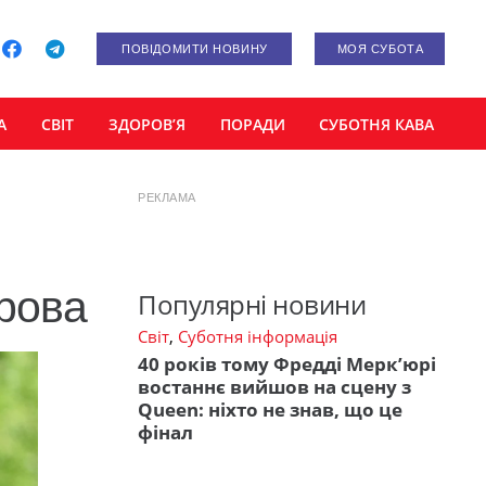
ПОВІДОМИТИ НОВИНУ
МОЯ СУБОТА
А
СВІТ
ЗДОРОВ’Я
ПОРАДИ
СУБОТНЯ КАВА
РЕКЛАМА
арова
Популярні новини
Світ
,
Суботня інформація
40 років тому Фредді Мерк’юрі
востаннє вийшов на сцену з
Queen: ніхто не знав, що це
фінал