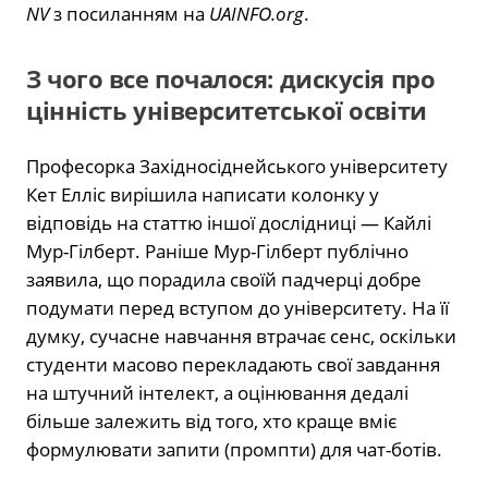
NV
з посиланням на
UAINFO.org
.
З чого все почалося: дискусія про
цінність університетської освіти
Професорка Західносіднейського університету
Кет Елліс вирішила написати колонку у
відповідь на статтю іншої дослідниці — Кайлі
Мур-Гілберт. Раніше Мур-Гілберт публічно
заявила, що порадила своїй падчерці добре
подумати перед вступом до університету. На її
думку, сучасне навчання втрачає сенс, оскільки
студенти масово перекладають свої завдання
на штучний інтелект, а оцінювання дедалі
більше залежить від того, хто краще вміє
формулювати запити (промпти) для чат-ботів.