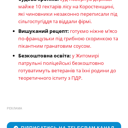
майже 10 гектарів лісу на Коростенщині,
які чиновники незаконно переписали під
сільгоспугіддя та віддали фірмі.
Вишуканий рецепт:
готуємо ніжне м’ясо
по-французьки під грибною скоринкою та
пікантним гранатовим соусом.
Безкоштовна освіта:
у Житомирі
патрульні поліцейські безкоштовно
готуватимуть ветеранів та їхні родини до
теоретичного іспиту з ПДР.
РЕКЛАМА