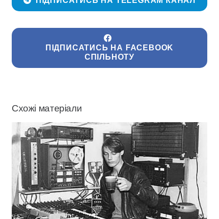
ПІДПИСАТИСЬ НА TELEGRAM КАНАЛ
ПІДПИСАТИСЬ НА FACEBOOK
СПІЛЬНОТУ
Схожі матеріали