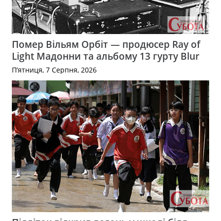
Помер Вільям Орбіт — продюсер Ray of
Light Мадонни та альбому 13 гурту Blur
П’ятниця, 7 Серпня, 2026