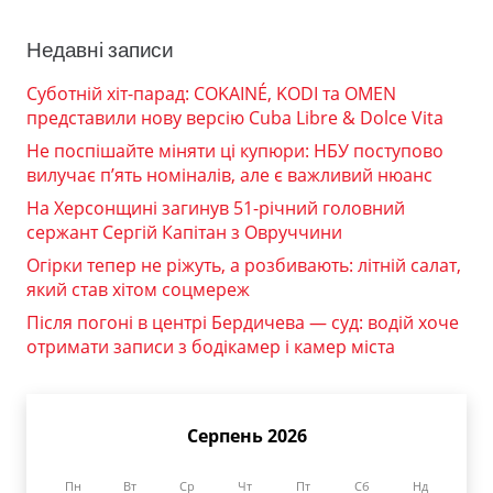
Недавні записи
Суботній хіт-парад: COKAINÉ, KODI та OMEN
представили нову версію Cuba Libre & Dolce Vita
Не поспішайте міняти ці купюри: НБУ поступово
вилучає п’ять номіналів, але є важливий нюанс
На Херсонщині загинув 51-річний головний
сержант Сергій Капітан з Овруччини
Огірки тепер не ріжуть, а розбивають: літній салат,
який став хітом соцмереж
Після погоні в центрі Бердичева — суд: водій хоче
отримати записи з бодікамер і камер міста
Серпень 2026
Пн
Вт
Ср
Чт
Пт
Сб
Нд