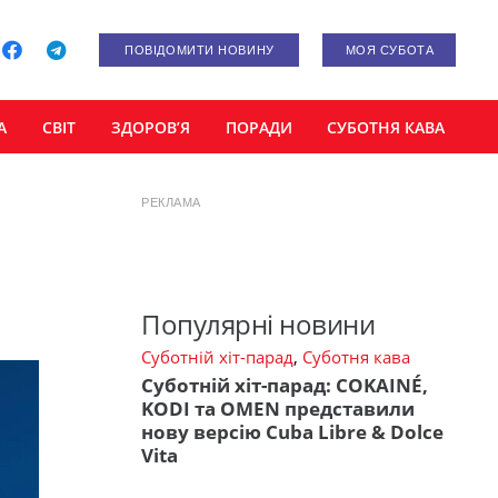
ПОВІДОМИТИ НОВИНУ
МОЯ СУБОТА
А
СВІТ
ЗДОРОВ’Я
ПОРАДИ
СУБОТНЯ КАВА
РЕКЛАМА
Популярні новини
Суботній хіт-парад
,
Суботня кава
Суботній хіт-парад: COKAINÉ,
KODI та OMEN представили
нову версію Cuba Libre & Dolce
Vita