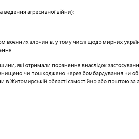
та ведення агресивної війни);
м воєнних злочинів, у тому числі щодо мирних україн
чення
щини, які отримали поранення внаслідок застосуванн
о знищено чи пошкоджено через бомбардування чи обс
и в Житомирській області самостійно або поштою за 