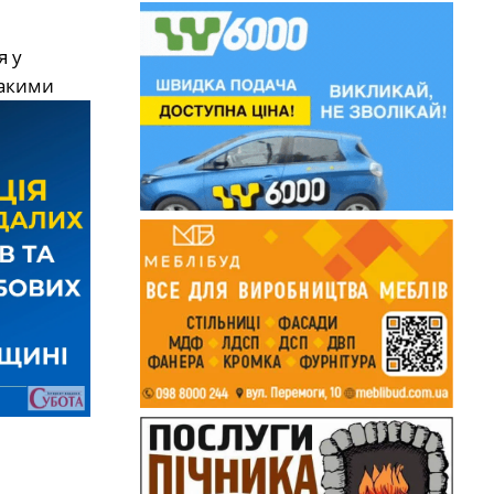
я у
такими