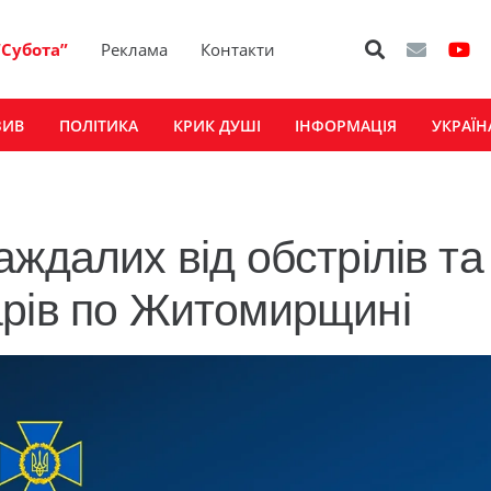
“Субота”
Реклама
Контакти
ЗИВ
ПОЛІТИКА
КРИК ДУШІ
ІНФОРМАЦІЯ
УКРАЇН
ждалих від обстрілів та
арів по Житомирщині