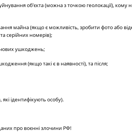
руйнування об’єкта (можна з точкою геолокації), кому
вання майна (якщо є можливість, зробити фото або від
а серійних номерів);
ючових ушкоджень;
кодження (якщо такі є в наявності), та після;
, які ідентифікують особу).
даних про воєнні злочини РФ!