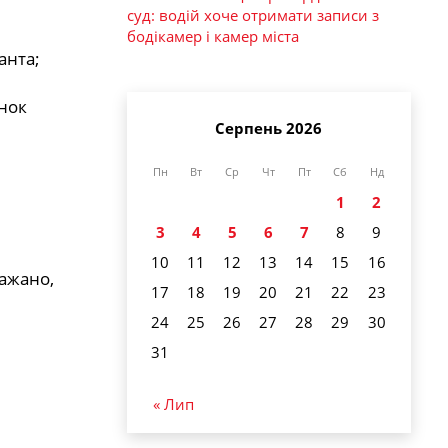
суд: водій хоче отримати записи з
бодікамер і камер міста
анта;
унок
Серпень 2026
Пн
Вт
Ср
Чт
Пт
Сб
Нд
1
2
3
4
5
6
7
8
9
10
11
12
13
14
15
16
бажано,
17
18
19
20
21
22
23
24
25
26
27
28
29
30
31
« Лип