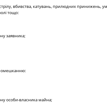
стрілу, вбивства, катувань, прилюдних принижень, у
олі тощо:
ону заявника;
 помешканню:
фону особи-власника майна;