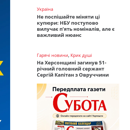
Україна
Не поспішайте міняти ці
купюри: НБУ поступово
вилучає п’ять номіналів, але є
важливий нюанс
Гарячі новини
,
Крик душі
На Херсонщині загинув 51-
річний головний сержант
Сергій Капітан з Овруччини