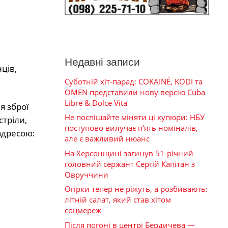
Недавні записи
ців,
Суботній хіт-парад: COKAINÉ, KODI та
OMEN представили нову версію Cuba
Libre & Dolce Vita
я зброї
Не поспішайте міняти ці купюри: НБУ
тріли,
поступово вилучає п’ять номіналів,
адресою:
але є важливий нюанс
На Херсонщині загинув 51-річний
головний сержант Сергій Капітан з
Овруччини
Огірки тепер не ріжуть, а розбивають:
літній салат, який став хітом
соцмереж
Після погоні в центрі Бердичева —