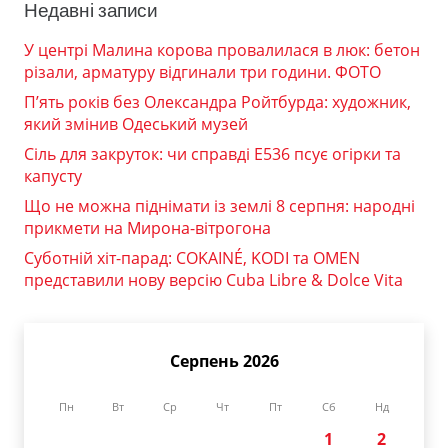
Недавні записи
У центрі Малина корова провалилася в люк: бетон
різали, арматуру відгинали три години. ФОТО
П’ять років без Олександра Ройтбурда: художник,
який змінив Одеський музей
Сіль для закруток: чи справді Е536 псує огірки та
капусту
Що не можна піднімати із землі 8 серпня: народні
прикмети на Мирона-вітрогона
Суботній хіт-парад: COKAINÉ, KODI та OMEN
представили нову версію Cuba Libre & Dolce Vita
Серпень 2026
Пн
Вт
Ср
Чт
Пт
Сб
Нд
1
2