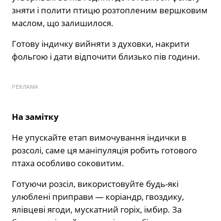
зняти і полити птицю розтопленим вершковим
маслом, що залишилося.
Готову індичку вийняти з духовки, накрити
фольгою і дати відпочити близько пів години.
РЕКЛАМА
На замітку
Не упускайте етап вимочування індички в
розсолі, саме ця маніпуляція робить готового
птаха особливо соковитим.
Готуючи розсіл, використовуйте будь-які
улюблені приправи — коріандр, гвоздику,
ялівцеві ягоди, мускатний горіх, імбир. За