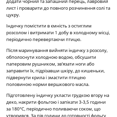
додати чорний та запашний перець, лавровий
лист і проварити до повного розчинення солі та
цукру.
Індичку помістити в ємність з остиглим
розсолом і витримати 1 добу в холодному місці,
періодично перевертаючи птицю.
Після маринування вийняти індичку з розсолу,
обполоснути холодною водою, обсушити
паперовим рушником, зв’язати ноги або
заправити їх, підрізавши шкіру, до кишеньки,
підвернути крила і змастити птицею
половиною норми вершкового масла.
Підготовлену індичку укласти грудкою вгору на
деко, накрити фольгою і запікати 3-3,5 години
за 180°С, періодично поливаючи соком, що
утворився. За пів години до готовності фольгу