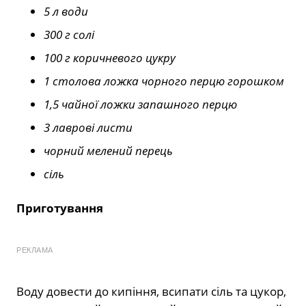
5 л води
300 г солі
100 г коричневого цукру
1 столова ложка чорного перцю горошком
1,5 чайної ложки запашного перцю
3 лаврові листи
чорний мелений перець
сіль
Приготування
РЕКЛАМА
Воду довести до кипіння, всипати сіль та цукор,