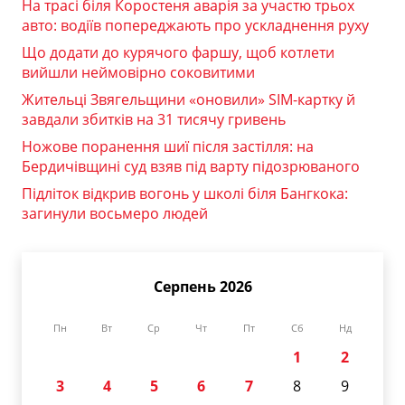
На трасі біля Коростеня аварія за участю трьох
авто: водіїв попереджають про ускладнення руху
Що додати до курячого фаршу, щоб котлети
вийшли неймовірно соковитими
Жительці Звягельщини «оновили» SIM-картку й
завдали збитків на 31 тисячу гривень
Ножове поранення шиї після застілля: на
Бердичівщині суд взяв під варту підозрюваного
Підліток відкрив вогонь у школі біля Бангкока:
загинули восьмеро людей
Серпень 2026
Пн
Вт
Ср
Чт
Пт
Сб
Нд
1
2
3
4
5
6
7
8
9