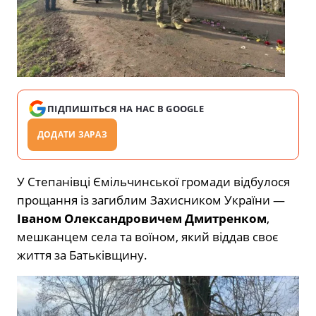
ПІДПИШІТЬСЯ НА НАС В GOOGLE
ДОДАТИ ЗАРАЗ
У Степанівці Ємільчинської громади відбулося
прощання із загиблим Захисником України —
Іваном Олександровичем Дмитренком
,
мешканцем села та воїном, який віддав своє
життя за Батьківщину.