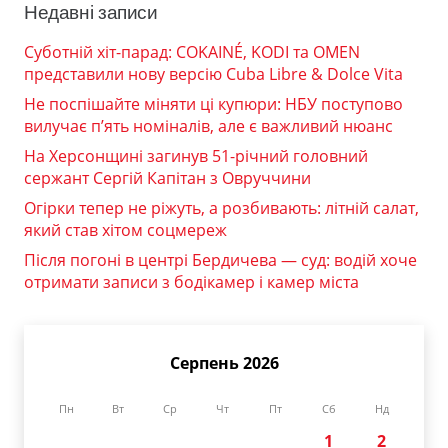
Недавні записи
Суботній хіт-парад: COKAINÉ, KODI та OMEN
представили нову версію Cuba Libre & Dolce Vita
Не поспішайте міняти ці купюри: НБУ поступово
вилучає п’ять номіналів, але є важливий нюанс
На Херсонщині загинув 51-річний головний
сержант Сергій Капітан з Овруччини
Огірки тепер не ріжуть, а розбивають: літній салат,
який став хітом соцмереж
Після погоні в центрі Бердичева — суд: водій хоче
отримати записи з бодікамер і камер міста
Серпень 2026
Пн
Вт
Ср
Чт
Пт
Сб
Нд
1
2