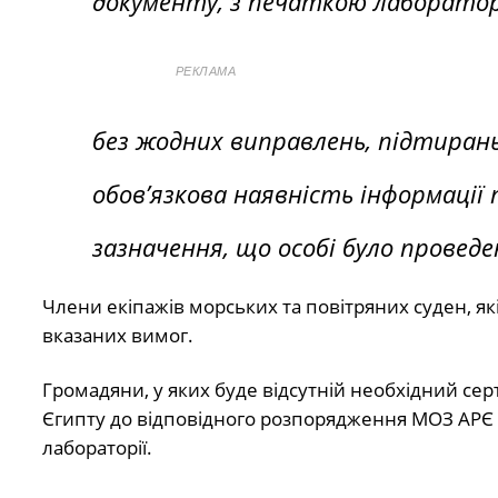
документу, з печаткою лабораторі
РЕКЛАМА
без жодних виправлень, підтирань
обов’язкова наявність інформації 
зазначення, що особі було провед
Члени екіпажів морських та повітряних суден, я
вказаних вимог.
Громадяни, у яких буде відсутній необхідний се
Єгипту до відповідного розпорядження МОЗ АРЄ т
лабораторії.