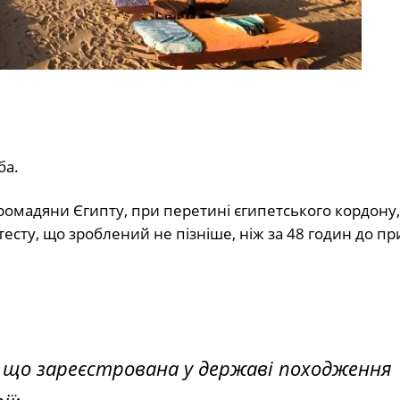
ба.
 громадяни Єгипту, при перетині єгипетського кордону
есту, що зроблений не пізніше, ніж за 48 годин до пр
 що зареєстрована у державі походження