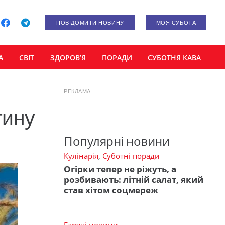
ПОВІДОМИТИ НОВИНУ
МОЯ СУБОТА
А
СВІТ
ЗДОРОВ’Я
ПОРАДИ
СУБОТНЯ КАВА
РЕКЛАМА
тину
Популярні новини
Кулінарія
,
Суботні поради
Огірки тепер не ріжуть, а
розбивають: літній салат, який
став хітом соцмереж
Гарячі новини