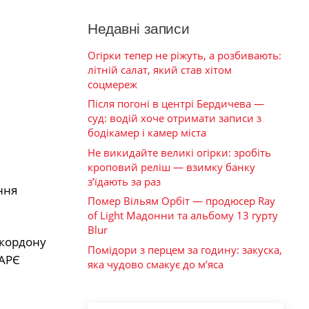
Недавні записи
Огірки тепер не ріжуть, а розбивають:
літній салат, який став хітом
соцмереж
Після погоні в центрі Бердичева —
суд: водій хоче отримати записи з
бодікамер і камер міста
Не викидайте великі огірки: зробіть
кроповий реліш — взимку банку
з’їдають за раз
ння
Помер Вільям Орбіт — продюсер Ray
of Light Мадонни та альбому 13 гурту
Blur
 кордону
Помідори з перцем за годину: закуска,
 АРЄ
яка чудово смакує до м’яса