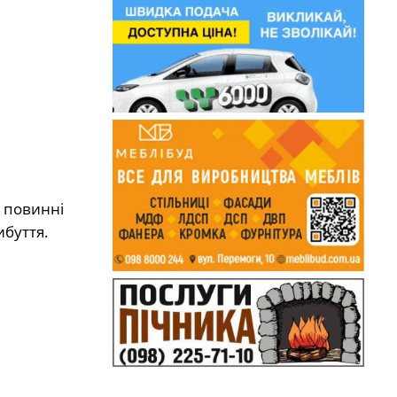
, повинні
ибуття.