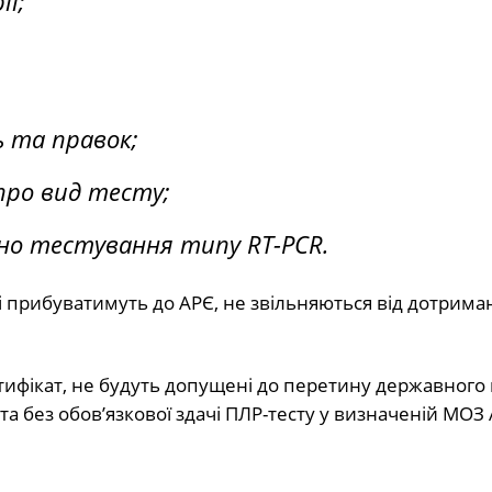
ї;
 та правок;
про вид тесту;
ено тестування типу RT-PCR.
кі прибуватимуть до АРЄ, не звільняються від дотрима
ртифікат, не будуть допущені до перетину державного
а без обов’язкової здачі ПЛР-тесту у визначеній МОЗ