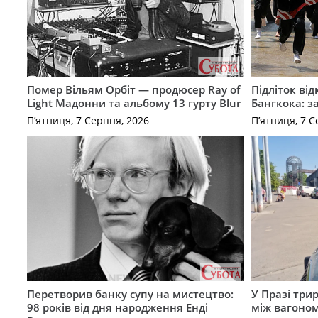
Помер Вільям Орбіт — продюсер Ray of
Підліток від
Light Мадонни та альбому 13 гурту Blur
Бангкока: з
П’ятниця, 7 Серпня, 2026
П’ятниця, 7 С
Перетворив банку супу на мистецтво:
У Празі три
98 років від дня народження Енді
між вагоно