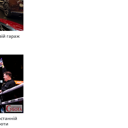
вій гараж
останній
роти