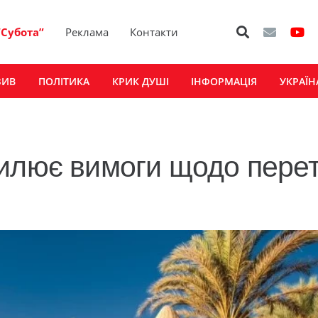
“Субота”
Реклама
Контакти
ЗИВ
ПОЛІТИКА
КРИК ДУШІ
ІНФОРМАЦІЯ
УКРАЇН
силює вимоги щодо пере