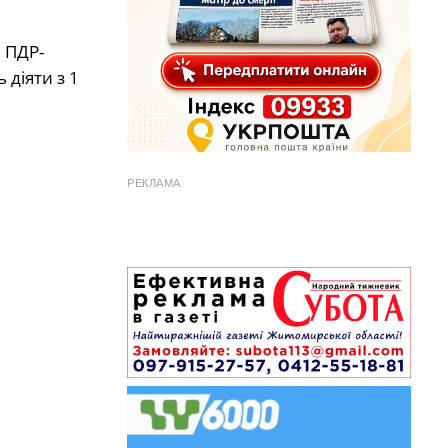
м ПДР-
 діяти з 1
РЕКЛАМА