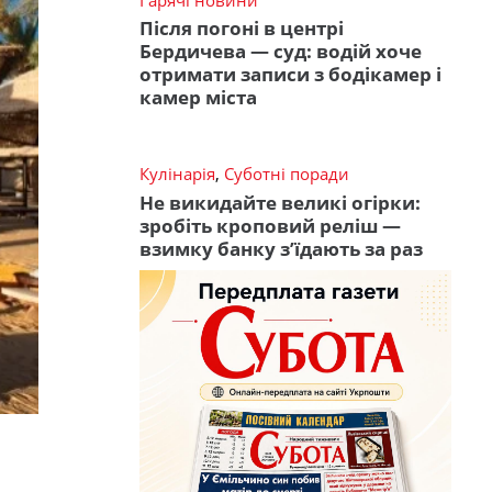
Після погоні в центрі
Бердичева — суд: водій хоче
отримати записи з бодікамер і
камер міста
Кулінарія
,
Суботні поради
Не викидайте великі огірки:
зробіть кроповий реліш —
взимку банку з’їдають за раз