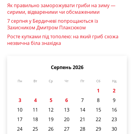
Як правильно заморожувати гриби на зиму —
сирими, відвареними чи обсмаженими
7 серпня у Бердичеві попрощаються із
Захисником Дмитром Плаксюком
Росте купками під тополею: на який гриб схожа
незвична біла знахідка
Серпень 2026
Пн
Вт
Ср
Чт
Пт
Сб
Нд
1
2
3
4
5
6
7
8
9
10
11
12
13
14
15
16
17
18
19
20
21
22
23
24
25
26
27
28
29
30