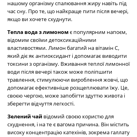
нашому організму спалювання жиру навіть під
час сну. Про те, що найкраще пити після вечері,
якщо ви хочете схуднути.
Тепла вода з лимоном
є популярним напоєм,
відомим своїми детоксикаційними
властивостями. Лимон багатий на вітамін С,
який діє як антиоксидант і допомагає виводити
токсини з організму. Вживання теплої лимонної
води після вечері також може поліпшити
травлення, стимулюючи вироблення жовчі, що
допомагає ефективніше розщеплювати їжу. Це,
своєю чергою, може запобігти здуттю живота і
зберегти відчуття легкості.
Зелений чай
відомий своєю користю для
схуднення, і на те є вагома причина. Він містить
високу концентрацію катехінів, зокрема галлату