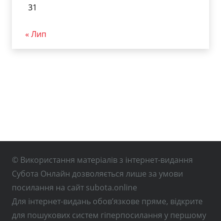
31
« Лип
© Використання матеріалів з інтернет-видання
Субота Онлайн дозволяється лише за умови
посилання на сайт subota.online
Для інтернет-видань обов’язкове пряме, відкрите
для пошукових систем гіперпосилання у першому