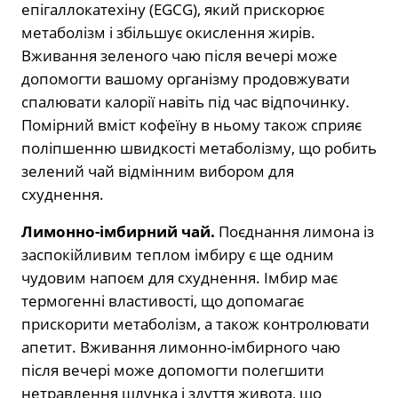
епігаллокатехіну (EGCG), який прискорює
метаболізм і збільшує окислення жирів.
Вживання зеленого чаю після вечері може
допомогти вашому організму продовжувати
спалювати калорії навіть під час відпочинку.
Помірний вміст кофеїну в ньому також сприяє
поліпшенню швидкості метаболізму, що робить
зелений чай відмінним вибором для
схуднення.
Лимонно-імбирний чай.
Поєднання лимона із
заспокійливим теплом імбиру є ще одним
чудовим напоєм для схуднення. Імбир має
термогенні властивості, що допомагає
прискорити метаболізм, а також контролювати
апетит. Вживання лимонно-імбирного чаю
після вечері може допомогти полегшити
нетравлення шлунка і здуття живота, що