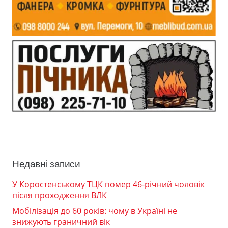
Недавні записи
У Коростенському ТЦК помер 46-річний чоловік
після проходження ВЛК
Мобілізація до 60 років: чому в Україні не
знижують граничний вік