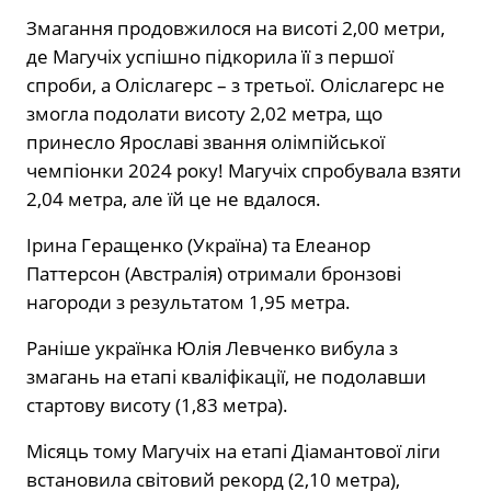
Змагання продовжилося на висоті 2,00 метри,
де Магучіх успішно підкорила її з першої
спроби, а Оліслагерс – з третьої. Оліслагерс не
змогла подолати висоту 2,02 метра, що
принесло Ярославі звання олімпійської
чемпіонки 2024 року! Магучіх спробувала взяти
2,04 метра, але їй це не вдалося.
Ірина Геращенко (Україна) та Елеанор
Паттерсон (Австралія) отримали бронзові
нагороди з результатом 1,95 метра.
Раніше українка Юлія Левченко вибула з
змагань на етапі кваліфікації, не подолавши
стартову висоту (1,83 метра).
Місяць тому Магучіх на етапі Діамантової ліги
встановила світовий рекорд (2,10 метра),