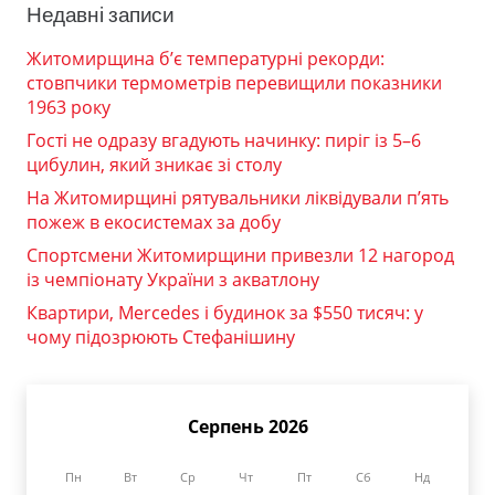
Недавні записи
Житомирщина б’є температурні рекорди:
стовпчики термометрів перевищили показники
1963 року
Гості не одразу вгадують начинку: пиріг із 5–6
цибулин, який зникає зі столу
На Житомирщині рятувальники ліквідували п’ять
пожеж в екосистемах за добу
Спортсмени Житомирщини привезли 12 нагород
із чемпіонату України з акватлону
Квартири, Mercedes і будинок за $550 тисяч: у
чому підозрюють Стефанішину
Серпень 2026
Пн
Вт
Ср
Чт
Пт
Сб
Нд