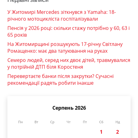
У Житомирі Mercedes зіткнувся з Yamaha: 18-
річного мотоцикліста госпіталізували
Пенсія у 2026 році: скільки стажу потрібно у 60, 63 і
65 років
На Житомирщині розшукують 17-річну Світлану
Ромащенко: має два татуювання на руках
Семеро людей, серед них двоє дітей, травмувалися
у потрійній ДТП біля Коростеня
Перевертаєте банки після закрутки? Сучасні
рекомендації радять робити інакше
Серпень 2026
Пн
Вт
Ср
Чт
Пт
Сб
Нд
1
2