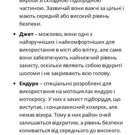
вироби зі складною підборідною
частиною. Зазвичай вони важчі за цільні і
мають середній або високий рівень
безпеки.
Джет
– можливо, вони одні з
найзручніших і найкомфортніших для
використання в місті або влітку, але саме
вони забезпечують найнижчий рівень
захисту, оскільки являють собою відкриті
шоломи і не закривають всю голову.
Ендуро
– спеціально розроблені для
використання на мотоциклах ендуро і
мотокросу. У них є захист підборіддя, що
виступає, і сонцезахисний козирок, але
немає візора. Тому в них район очей
залишається відкритим, а рівень безпеки
коливається від середнього до високого.