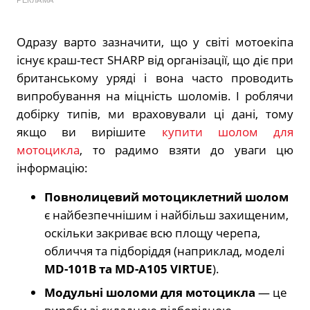
РЕКЛАМА
Одразу варто зазначити, що у світі мотоекіпа
існує краш-тест SHARP від організації, що діє при
британському уряді і вона часто проводить
випробування на міцність шоломів. І роблячи
добірку типів, ми враховували ці дані, тому
якщо ви вирішите
купити шолом для
мотоцикла
, то радимо взяти до уваги цю
інформацію:
Повнолицевий мотоциклетний шолом
є найбезпечнішим і найбільш захищеним,
оскільки закриває всю площу черепа,
обличчя та підборіддя (наприклад, моделі
MD-101B та MD-A105 VIRTUE
).
Модульні шоломи для мотоцикла
— це