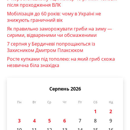
після проходження ВЛК
Мобілізація до 60 років: чому в Україні не
знижують граничний вік
Як правильно заморожувати гриби на зиму —
сирими, відвареними чи обсмаженими
7 серпня у Бердичеві попрощаються із
Захисником Дмитром Плаксюком
Росте купками під тополею: на який гриб схожа
незвична біла знахідка
Серпень 2026
Пн
Вт
Ср
Чт
Пт
Сб
Нд
1
2
3
4
5
6
7
8
9