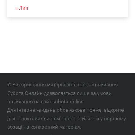
« Лип
© Використання матеріалів з інтернет-видання
Субота Онлайн дозволяється лише за умови
посилання на сайт subota.online
Для інтернет-видань обов’язкове пряме, відкрите
для пошукових систем гіперпосилання у першому
абзаці на конкретний матеріал.