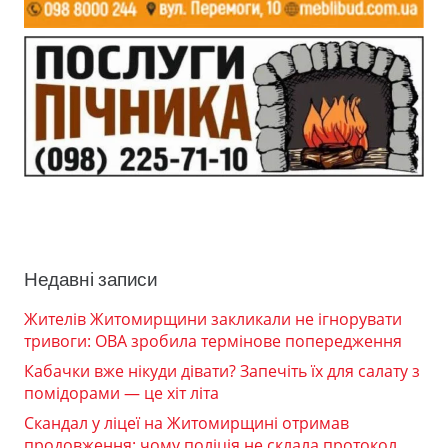
Недавні записи
Жителів Житомирщини закликали не ігнорувати
тривоги: ОВА зробила термінове попередження
Кабачки вже нікуди дівати? Запечіть їх для салату з
помідорами — це хіт літа
Скандал у ліцеї на Житомирщині отримав
продовження: чому поліція не склала протокол