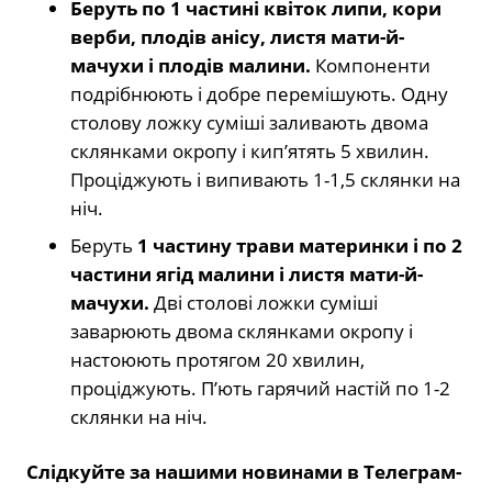
Беруть по 1 частині квіток липи, кори
верби, плодів анісу, листя мати-й-
мачухи і плодів малини.
Компоненти
подрібнюють і добре перемішують. Одну
столову ложку суміші заливають двома
склянками окропу і кип’ятять 5 хвилин.
Проціджують і випивають 1-1,5 склянки на
ніч.
Беруть
1 частину трави материнки і по 2
частини ягід малини і листя мати-й-
мачухи.
Дві столові ложки суміші
заварюють двома склянками окропу і
настоюють протягом 20 хвилин,
проціджують. П’ють гарячий настій по 1-2
склянки на ніч.
Слідкуйте за нашими новинами в Телеграм-