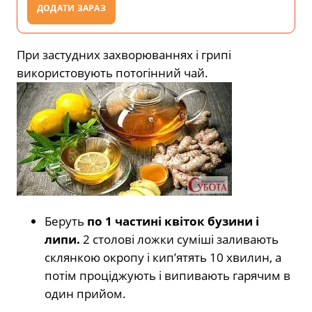
ДОДАТИ ЗАРАЗ
При застудних захворюваннях і грипі
використовують потогінний чай.
Беруть
по 1 частині квіток бузини і
липи.
2 столові ложки суміші заливають
склянкою окропу і кип’ятять 10 хвилин, а
потім проціджують і випивають гарячим в
один прийом.