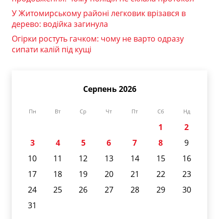
У Житомирському районі легковик врізався в
дерево: водійка загинула
Огірки ростуть гачком: чому не варто одразу
сипати калій під кущі
Серпень 2026
Пн
Вт
Ср
Чт
Пт
Сб
Нд
1
2
3
4
5
6
7
8
9
10
11
12
13
14
15
16
17
18
19
20
21
22
23
24
25
26
27
28
29
30
31