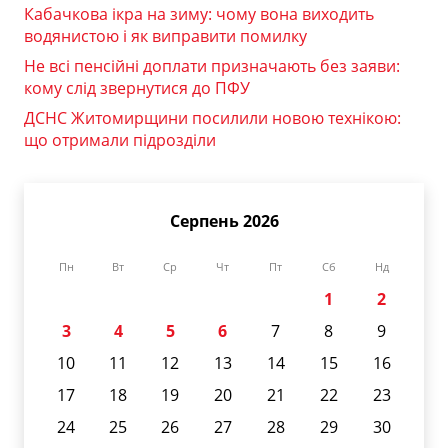
Кабачкова ікра на зиму: чому вона виходить
водянистою і як виправити помилку
Не всі пенсійні доплати призначають без заяви:
кому слід звернутися до ПФУ
ДСНС Житомирщини посилили новою технікою:
що отримали підрозділи
Серпень 2026
Пн
Вт
Ср
Чт
Пт
Сб
Нд
1
2
3
4
5
6
7
8
9
10
11
12
13
14
15
16
17
18
19
20
21
22
23
24
25
26
27
28
29
30