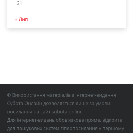
31
« Лип
© Використання матеріалів з інтернет-видання
Субота Онлайн дозволяється лише за умови
посилання на сайт subota.online
Для інтернет-видань обов’язкове пряме, відкрите
для пошукових систем гіперпосилання у першому