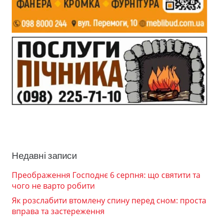
Недавні записи
Преображення Господнє 6 серпня: що святити та
чого не варто робити
Як розслабити втомлену спину перед сном: проста
вправа та застереження