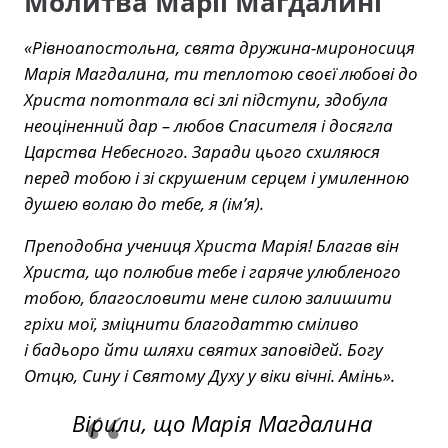
Молитва Марії Магдалині
«Рівноапостольна, свята дружина-мироносиця
Марія Магдалина, ти теплотою своєї любові до
Христа потоптала всі злі підступи, здобула
неоціненний дар – любов Спасителя і досягла
Царства Небесного. Заради цього схиляюся
перед тобою і зі скрушеним серцем і умиленною
душею волаю до тебе, я (ім’я).
Преподобна учениця Христа Марія! Благав він
Христа, що полюбив тебе і гаряче улюбленого
тобою, благословити мене силою залишити
гріхи мої, зміцнити благодаттю сміливо
і бадьоро йти шляхи святих заповідей. Богу
Отцю, Сину і Святому Духу у віки вічні. Амінь».
Вірили, що Марія Магдалина