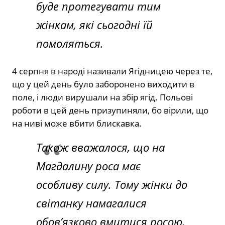
буде протегувати тим
жінкам, які сьогодні їй
помоляться.
4 серпня в народі називали Ягідницею через те,
що у цей день було заборонено виходити в
поле, і люди вирушали на збір ягід. Польові
роботи в цей день призупиняли, бо вірили, що
на ниві може вбити блискавка.
Також вважалося, що на
Магдалину роса має
особливу силу. Тому жінки до
світанку намагалися
обов’язково вмитися росою,