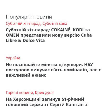
Популярні новини
Суботній хіт-парад
,
Суботня кава
Суботній хіт-парад: COKAINÉ, KODI та
OMEN представили нову версію Cuba
Libre & Dolce Vita
Україна
Не поспішайте міняти ці купюри: НБУ
поступово вилучає п’ять номіналів, але є
важливий нюанс
Гарячі новини
,
Крик душі
На Херсонщині загинув 51-річний
головний сержант Сергій Капітан з