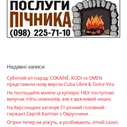
Недавні записи
Суботній хіт-парад: COKAINÉ, KODI та OMEN
представили нову версію Cuba Libre & Dolce Vita
Не поспішайте міняти ці купюри: НБУ поступово
вилучає п’ять номіналів, але є важливий нюанс
На Херсонщині загинув 51-річний головний
сержант Сергій Капітан з Овруччини
Огірки тепер не ріжуть, а розбивають: літній салат,