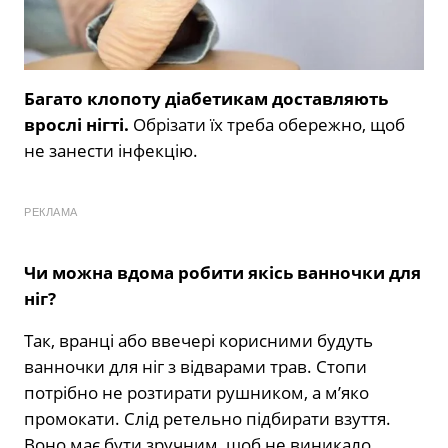
Багато клопоту діабетикам доставляють
врослі нігті.
Обрізати їх треба обережно, щоб
не занести інфекцію.
РЕКЛАМА
Чи можна вдома робити якісь ванночки для
ніг?
Так, вранці або ввечері корисними будуть
ванночки для ніг з відварами трав. Стопи
потрібно не розтирати рушником, а м’яко
промокати. Слід ретельно підбирати взуття.
Воно має бути зручним, щоб не виникало