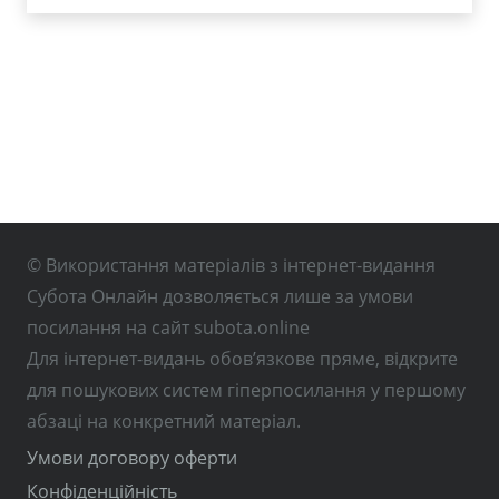
© Використання матеріалів з інтернет-видання
Субота Онлайн дозволяється лише за умови
посилання на сайт subota.online
Для інтернет-видань обов’язкове пряме, відкрите
для пошукових систем гіперпосилання у першому
абзаці на конкретний матеріал.
Умови договору оферти
Конфіденційність