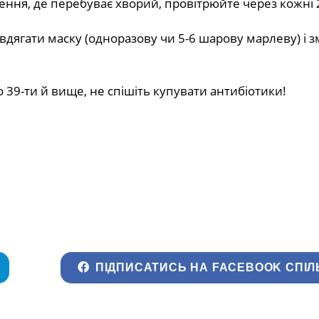
щення, де перебуває хворий, провітрюйте через кожні 2
вдягати маску (одноразову чи 5-6 шарову марлеву) і 
 39-ти й вище, не спішіть купувати антибіотики!
ПІДПИСАТИСЬ НА FACEBOOK СПІЛ