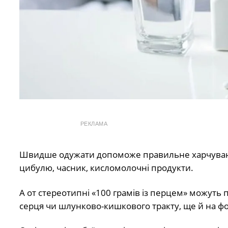
РЕКЛАМА
Швидше одужати допоможе правильне харчування. 
цибулю, часник, кисломолочні продукти.
А от стереотипні «100 грамів із перцем» можуть
серця чи шлунково-кишкового тракту, ще й на фо