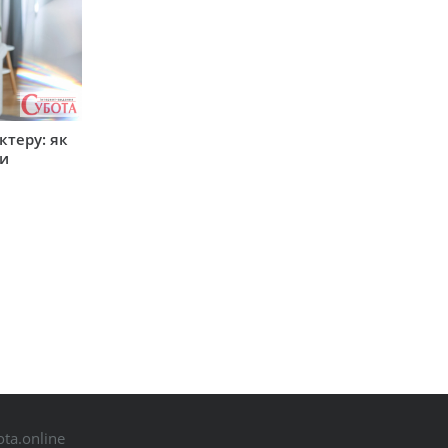
ктеру: як
ти
ta.online