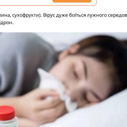
ина, сухофрукти). Вірус дуже боїться лужного середо
ідрон.