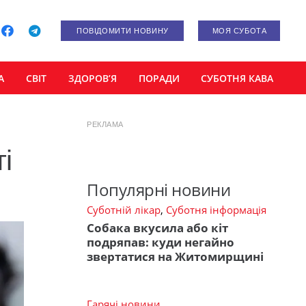
ПОВІДОМИТИ НОВИНУ
МОЯ СУБОТА
А
СВІТ
ЗДОРОВ’Я
ПОРАДИ
СУБОТНЯ КАВА
РЕКЛАМА
і
Популярні новини
Суботній лікар
,
Суботня інформація
Собака вкусила або кіт
подряпав: куди негайно
звертатися на Житомирщині
Гарячі новини