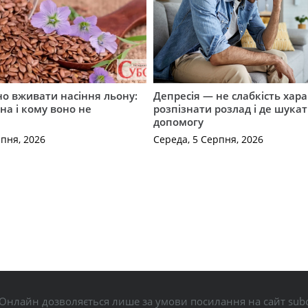
о вживати насіння льону:
Депресія — не слабкість хара
на і кому воно не
розпізнати розлад і де шука
допомогу
рпня, 2026
Середа, 5 Серпня, 2026
Онлайн дозволяється лише за умови посилання на сайт subo