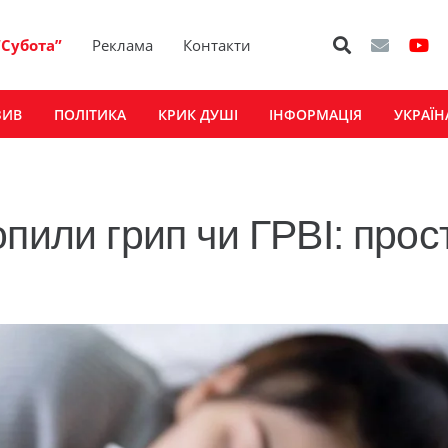
“Субота”
Реклама
Контакти
ЗИВ
ПОЛІТИКА
КРИК ДУШІ
ІНФОРМАЦІЯ
УКРАЇН
пили грип чи ГРВІ: прост