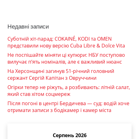
Недавні записи
Суботній хіт-парад: COKAINÉ, KODI та OMEN
представили нову версію Cuba Libre & Dolce Vita
Не поспішайте міняти ці купюри: НБУ поступово
вилучає п’ять номіналів, але є важливий нюанс
На Херсонщині загинув 51-річний головний
сержант Сергій Капітан з Овруччини
Огірки тепер не ріжуть, а розбивають: літній салат,
який став хітом соцмереж
Після погоні в центрі Бердичева — суд: водій хоче
отримати записи з бодікамер і камер міста
Серпень 2026