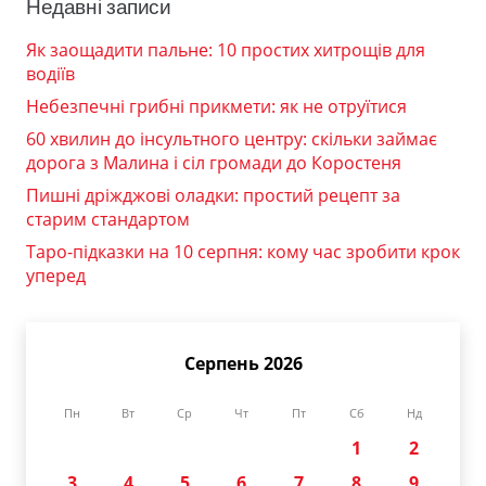
Недавні записи
Як заощадити пальне: 10 простих хитрощів для
водіїв
Небезпечні грибні прикмети: як не отруїтися
60 хвилин до інсультного центру: скільки займає
дорога з Малина і сіл громади до Коростеня
Пишні дріжджові оладки: простий рецепт за
старим стандартом
Таро-підказки на 10 серпня: кому час зробити крок
уперед
Серпень 2026
Пн
Вт
Ср
Чт
Пт
Сб
Нд
1
2
3
4
5
6
7
8
9