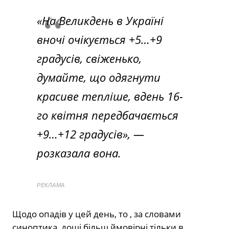
«На Великдень в Україні
вночі очікується +5…+9
градусів, свіженько,
думайте, що одягнути
красиве тепліше, вдень 16-
го квітня передбачається
+9…+12 градусів»,
—
розказала вона.
РЕКЛАМА
Щодо опадів у цей день, то , за словами
синоптика, дощі більш ймовірні тільки в