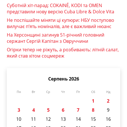
Суботній хіт-парад: COKAINÉ, KODI та OMEN
представили нову версію Cuba Libre & Dolce Vita
Не поспішайте міняти ці купюри: НБУ поступово
вилучає п’ять номіналів, але є важливий нюанс
На Херсонщині загинув 51-річний головний
сержант Сергій Капітан з Овруччини
Огірки тепер не ріжуть, а розбивають: літній салат,
який став хітом соцмереж
Серпень 2026
Пн
Вт
Ср
Чт
Пт
Сб
Нд
1
2
3
4
5
6
7
8
9
10
11
12
13
14
15
16