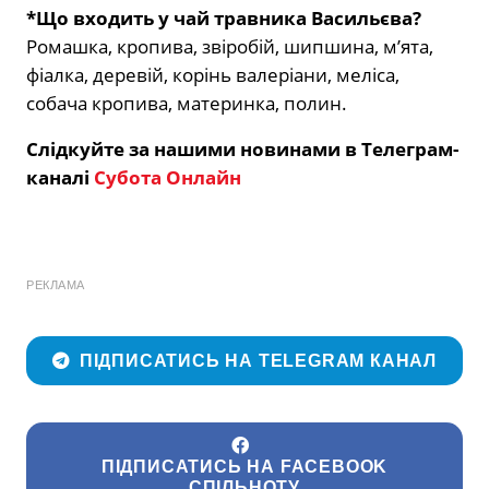
*Що входить у чай травника Васильєва?
Ромашка, кропива, звіробій, шипшина, м’ята,
фіалка, деревій, корінь валеріани, меліса,
собача кропива, материнка, полин.
Слідкуйте за нашими новинами в Телеграм-
каналі
Субота Онлайн
РЕКЛАМА
ПІДПИСАТИСЬ НА TELEGRAM КАНАЛ
ПІДПИСАТИСЬ НА FACEBOOK
СПІЛЬНОТУ