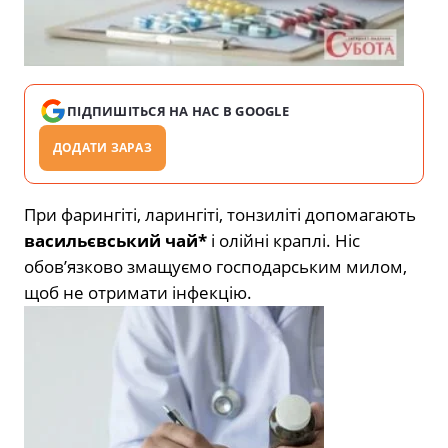
ПІДПИШІТЬСЯ НА НАС В GOOGLE
ДОДАТИ ЗАРАЗ
При фарингіті, ларингіті, тонзиліті допомагають
васильєвський чай*
і олійні краплі. Ніс
обов’язково змащуємо господарським милом,
щоб не отримати інфекцію.