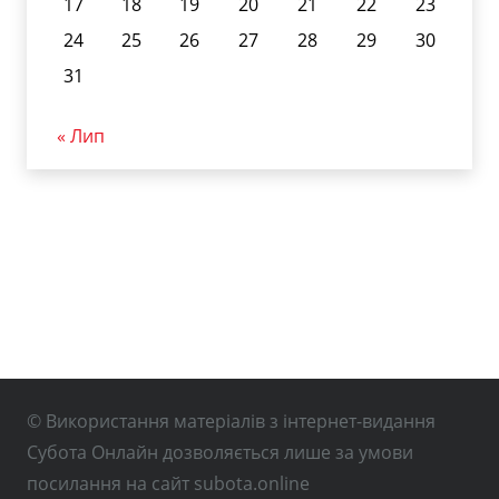
17
18
19
20
21
22
23
24
25
26
27
28
29
30
31
« Лип
© Використання матеріалів з інтернет-видання
Субота Онлайн дозволяється лише за умови
посилання на сайт subota.online