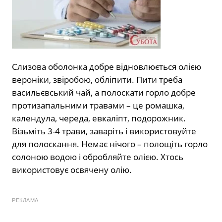
Слизова оболонка добре відновлюється олією
вероніки, звіробою, обліпити. Пити треба
васильєвський чай, а полоскати горло добре
протизапальними травами – це ромашка,
календула, череда, евкаліпт, подорожник.
Візьміть 3-4 трави, заваріть і використовуйте
для полоскання. Немає нічого – полощіть горло
солоною водою і обробляйте олією. Хтось
використовує освячену олію.
РЕКЛАМА