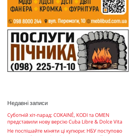
Недавні записи
Суботній хіт-парад: COKAINÉ, KODI та OMEN
представили нову версію Cuba Libre & Dolce Vita
Не поспішайте міняти ці купюри: НБУ поступово