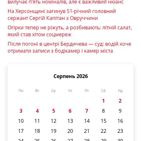
вилучає п’ять номіналів, але є важливий нюанс
На Херсонщині загинув 51-річний головний
сержант Сергій Капітан з Овруччини
Огірки тепер не ріжуть, а розбивають: літній салат,
який став хітом соцмереж
Після погоні в центрі Бердичева — суд: водій хоче
отримати записи з бодікамер і камер міста
Серпень 2026
Пн
Вт
Ср
Чт
Пт
Сб
Нд
1
2
3
4
5
6
7
8
9
10
11
12
13
14
15
16
17
18
19
20
21
22
23