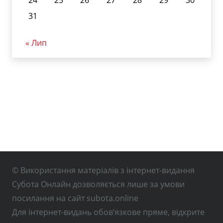
24
25
26
27
28
29
30
31
« Лип
© Використання матеріалів з інтернет-видання
Субота Онлайн дозволяється лише за умови
посилання на сайт subota.online
Для інтернет-видань обов’язкове пряме, відкрите