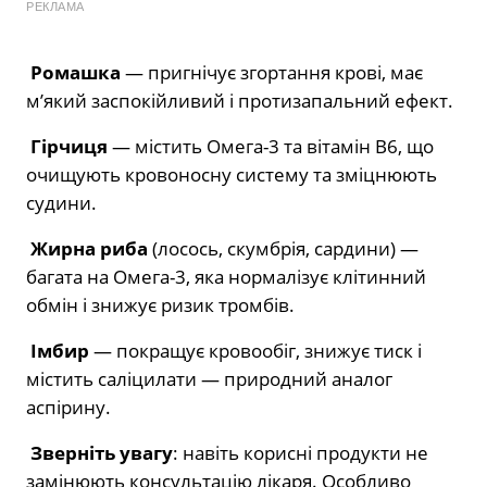
РЕКЛАМА
Ромашка
— пригнічує згортання крові, має
м’який заспокійливий і протизапальний ефект.
Гірчиця
— містить Омега-3 та вітамін B6, що
очищують кровоносну систему та зміцнюють
судини.
Жирна риба
(лосось, скумбрія, сардини) —
багата на Омега-3, яка нормалізує клітинний
обмін і знижує ризик тромбів.
Імбир
— покращує кровообіг, знижує тиск і
містить саліцилати — природний аналог
аспірину.
Зверніть увагу
: навіть корисні продукти не
замінюють консультацію лікаря. Особливо