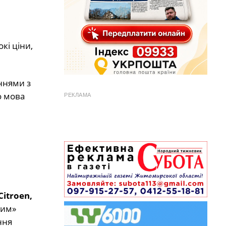
кі ціни,
аннями з
о мова
РЕКЛАМА
Citroen,
рим»
ння