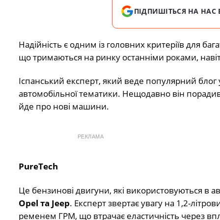
ПІДПИШІТЬСЯ НА НАС 
Надійність є одним із головних критеріїв для баг
що тримаються на ринку останніми роками, навіт
Іспанський експерт, який веде популярний блог 
автомобільної тематики. Нещодавно він порадив 
йде про нові машини.
РЕКЛАМА
PureTech
Це бензинові двигуни, які використовуються в а
Opel та Jeep
. Експерт звертає увагу на 1,2-літр
ременем ГРМ, що втрачає еластичність через вп