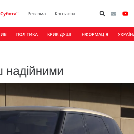
“Субота”
Реклама
Контакти
ЗИВ
ПОЛІТИКА
КРИК ДУШІ
ІНФОРМАЦІЯ
УКРАЇН
ш надійними