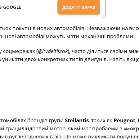
В GOOGLE
ДОДАТИ ЗАРАЗ
атьох покупців нових автомобілів. Незважаючи на висо
ь нові автомобілі можуть мати механічні проблеми.
у соцмережах (
@itvdeltiktok
), часто ділиться своїми зн
уникати двох конкретних типів двигунів, навіть якщ
втомобілях брендів групи
Stellantis
, таких як
Peugeot
,
овий трициліндровий мотор, який має проблеми з «мок
лив вуглеводневих газів. Це може викликати поруше