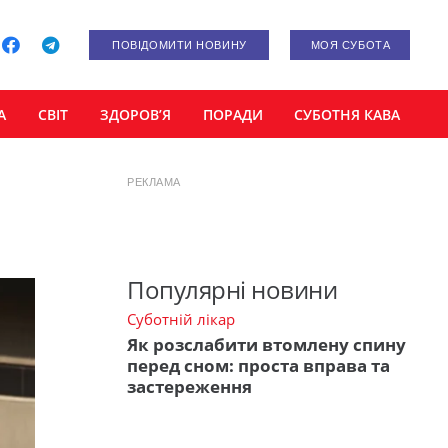
ПОВІДОМИТИ НОВИНУ
МОЯ СУБОТА
А
СВІТ
ЗДОРОВ’Я
ПОРАДИ
СУБОТНЯ КАВА
РЕКЛАМА
Популярні новини
Суботній лікар
Як розслабити втомлену спину
перед сном: проста вправа та
застереження