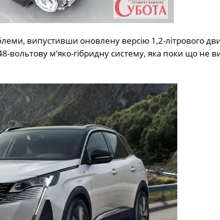
блеми, випустивши оновлену версію 1,2-літрового дви
48-вольтову м’яко-гібридну систему, яка поки що не в