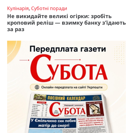
Кулінарія
,
Суботні поради
Не викидайте великі огірки: зробіть
кроповий реліш — взимку банку з’їдають
за раз