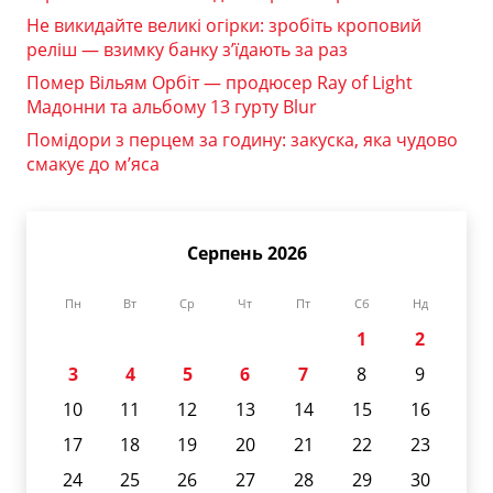
Не викидайте великі огірки: зробіть кроповий
реліш — взимку банку з’їдають за раз
Помер Вільям Орбіт — продюсер Ray of Light
Мадонни та альбому 13 гурту Blur
Помідори з перцем за годину: закуска, яка чудово
смакує до м’яса
Серпень 2026
Пн
Вт
Ср
Чт
Пт
Сб
Нд
1
2
3
4
5
6
7
8
9
10
11
12
13
14
15
16
17
18
19
20
21
22
23
24
25
26
27
28
29
30