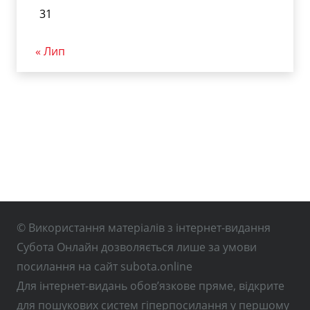
31
« Лип
© Використання матеріалів з інтернет-видання
Субота Онлайн дозволяється лише за умови
посилання на сайт subota.online
Для інтернет-видань обов’язкове пряме, відкрите
для пошукових систем гіперпосилання у першому