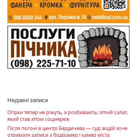
Недавні записи
Огірки тепер не ріжуть, а розбивають: літній салат,
який став хітом соцмереж
Після погоні в центрі Бердичева — суд: водій хоче
отримати записи з бодікамер і камер міста