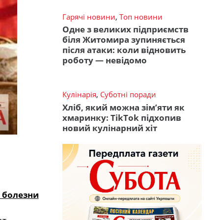
Гарячі новини
,
Топ новини
Одне з великих підприємств
біля Житомира зупиняється
після атаки: коли відновить
роботу — невідомо
Кулінарія
,
Суботні поради
Хліб, який можна зім’яти як
хмаринку: TikTok підхопив
новий кулінарний хіт
в болезни