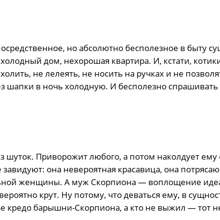
осредственное, но абсолютно бесполезное в быту су
 холодный дом, нехорошая квартира. И, кстати, котики
олить, не лелеять, не носить на ручках и не позволя
ез шапки в ночь холодную. И бесполезно спрашивать 
 шуток. Приворожит любого, а потом наколдует ему 
 завидуют: она невероятная красавица, она потряса
льной женщины. А муж Скорпиона — воплощение иде
роятно крут. Ну потому, что деваться ему, в сущнос
е кредо барышни-Скорпиона, а кто не выжил — тот н