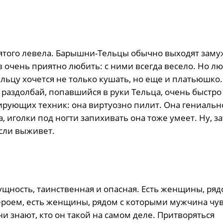
ятого левела. Барышни-Тельцы обычно выходят заму
 очень приятно любить: с ними всегда весело. Но л
льцу хочется не только кушать, но еще и платьюшко.
 раздолбай, попавшийся в руки Тельца, очень быстро
рующих техник: она виртуозно пилит. Она гениальн
 иголки под ногти запихивать она тоже умеет. Ну, за
Если выживет.
щность, таинственная и опасная. Есть женщины, ряд
роем, есть женщины, рядом с которыми мужчина чув
и знают, кто он такой на самом деле. Притворяться