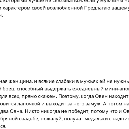
 с которыми лучше не связываться, если у мужчины н
ым характером своей возлюбленной Предлагаю вашем
н.
я женщина, и всякие слабаки в мужьях ей не нужны
ий боец, способный выдержать ежедневный мини-апо
я всех, прямо скажем. Поэтому, когда Овен находит
овится лапочкой и выходит за него замуж. А потом н
два Овна. Никто никогда не победит, потому что и Ов
ебряной свадьбе, пожалуй, получат медальки с надпи
ся.