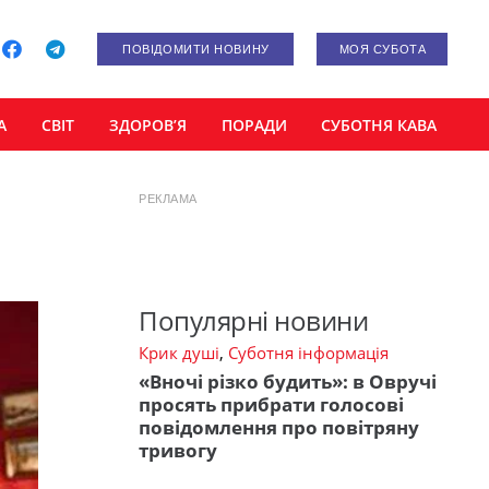
ПОВІДОМИТИ НОВИНУ
МОЯ СУБОТА
А
СВІТ
ЗДОРОВ’Я
ПОРАДИ
СУБОТНЯ КАВА
РЕКЛАМА
Популярні новини
Крик душі
,
Суботня інформація
«Вночі різко будить»: в Овручі
просять прибрати голосові
повідомлення про повітряну
тривогу