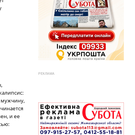
ет
у
РЕКЛАМА
,
калипсис:
 мужчину,
ачинается
ен, и ее
сью: