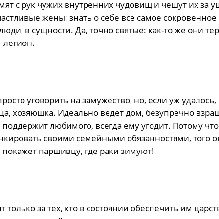
рмят с рук чужих внутренних чудовищ и чешут их за у
стливые жены: знать о себе все самое сокровенное
ди, в сущности. Да, точно святые: как-то же они те
 легион.
росто уговорить на замужество, но, если уж удалось,
вица, хозяюшка. Идеально ведет дом, безупречно взра
 поддержит любимого, всегда ему угодит. Потому чт
 манкировать своими семейными обязанностями, того о
И покажет паршивцу, где раки зимуют!
олько за тех, кто в состоянии обеспечить им царств