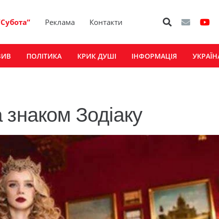
“Субота”
Реклама
Контакти
ЗИВ
ПОЛІТИКА
КРИК ДУШІ
ІНФОРМАЦІЯ
УКРАЇН
 знаком Зодіаку