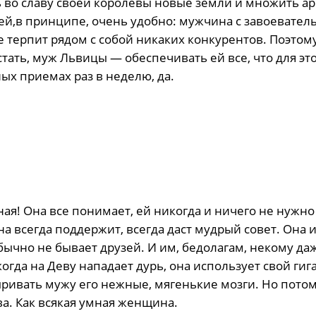
 во славу своей королевы новые земли и множить а
ей,в принципе, очень удобно: мужчина с завоевател
 терпит рядом с собой никаких конкурентов. Поэтом
ать, муж Львицы — обеспечивать ей все, что для эт
ых приемах раз в неделю, да.
ая! Она все понимает, ей никогда и ничего не нужно
а всегда поддержит, всегда даст мудрый совет. Она 
бычно не бывает друзей. И им, бедолагам, некому да
когда на Деву нападает дурь, она использует свой гиг
ивать мужу его нежные, мягенькие мозги. Но потом
ва. Как всякая умная женщина.