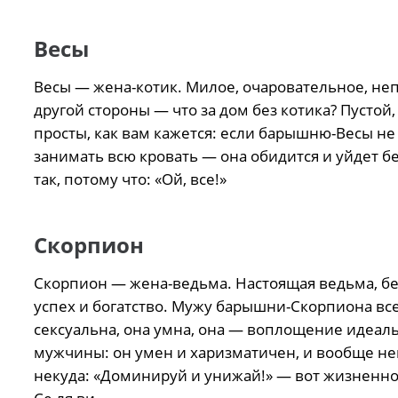
Весы
Весы — жена-котик. Милое, очаровательное, неп
другой стороны — что за дом без котика? Пустой,
просты, как вам кажется: если барышню-Весы не х
занимать всю кровать — она обидится и уйдет б
так, потому что: «Ой, все!»
Скорпион
Скорпион — жена-ведьма. Настоящая ведьма, без
успех и богатство. Мужу барышни-Скорпиона все
сексуальна, она умна, она — воплощение идеа
мужчины: он умен и харизматичен, и вообще неве
некуда: «Доминируй и унижай!» — вот жизненно