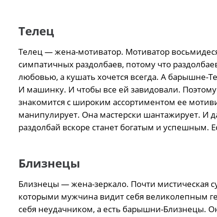
Телец
Телец — жена-мотиватор. Мотиватор восьмидес
симпатичных раздолбаев, потому что раздолбаев
любовью, а кушать хочется всегда. А барышне-Те
И машинку. И чтобы все ей завидовали. Поэтому
знакомится с широким ассортиментом ее мотиви
манипулирует. Она мастерски шантажирует. И да,
раздолбай вскоре станет богатым и успешным. 
Близнецы
Близнецы — жена-зеркало. Почти мистическая су
которыми мужчина видит себя великолепным ге
себя неудачником, а есть барышни-Близнецы. Он