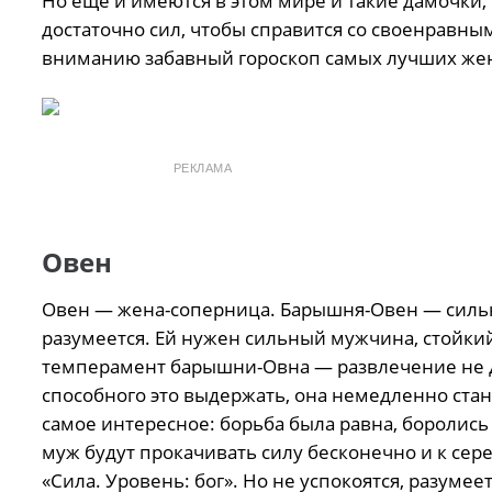
Но ещё и имеются в этом мире и такие дамочки,
достаточно сил, чтобы справится со своенравн
вниманию забавный гороскоп самых лучших же
РЕКЛАМА
Овен
Овен — жена-соперница. Барышня-Овен — сильна
разумеется. Ей нужен сильный мужчина, стойк
темперамент барышни-Овна — развлечение не дл
способного это выдержать, она немедленно стан
самое интересное: борьба была равна, боролись 
муж будут прокачивать силу бесконечно и к сер
«Сила. Уровень: бог». Но не успокоятся, разумеет