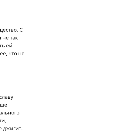
щество. С
 не так
ть ей
ее, что не
славу,
юще
ального
ти,
е джигит.