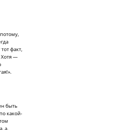
 потому,
егда
тот факт,
 Хотя —
о
ая!».
ен быть
по какой-
 том
, а,