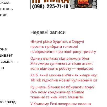
шком.
 готовы
рпят
Недавні записи
«Вночі різко будить»: в Овручі
просять прибрати голосові
 она
повідомлення про повітряну тривогу
щивает
Одне з великих підприємств біля
о семья —
Житомира зупиняється після атаки:
на
коли відновить роботу — невідомо
Хліб, який можна зім’яти як хмаринку:
TikTok підхопив новий кулінарний хіт
Рушники більше не вбирають воду?
Ось чому кондиціонер вбиває
тканину та чим його замінити
о сразу,
У Кривому Розі похоронна колона