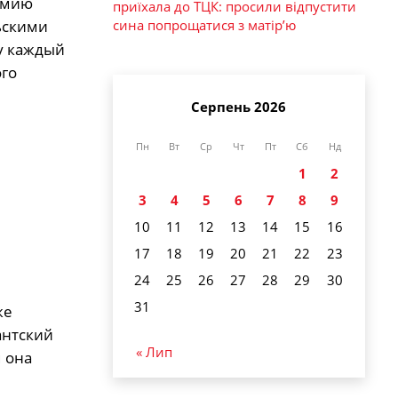
рмию
приїхала до ТЦК: просили відпустити
сина попрощатися з матір’ю
ьскими
у каждый
ого
Серпень 2026
Пн
Вт
Ср
Чт
Пт
Сб
Нд
1
2
3
4
5
6
7
8
9
10
11
12
13
14
15
16
17
18
19
20
21
22
23
24
25
26
27
28
29
30
и
31
же
антский
« Лип
 она