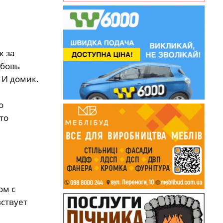
ж за
юбовь
 И домик.
о
то
ом с
ствует