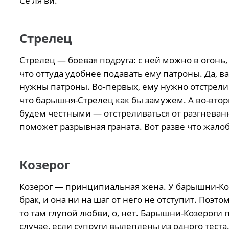
Се ля ви.
Стрелец
Стрелец — боевая подруга: с ней можно в огонь, 
что оттуда удобнее подавать ему патроны. Да, 
нужны патроны. Во‑первых, ему нужно отстрелив
что барышня-Стрелец как бы замужем. А во-вторы
будем честными — отстреливаться от разгневан
поможет разрывная граната. Вот разве что жалобн
Козерог
Козерог — принципиальная жена. У барышни-Коз
брак, и она ни на шаг от него не отступит. Поэт
то там глупой любви, о, нет. Барышни-Козероги 
случае, если супруги вылеплены из одного теста. 