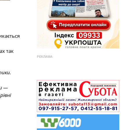
икається
ах так
РЕКЛАМА
тики.
и —
рівні