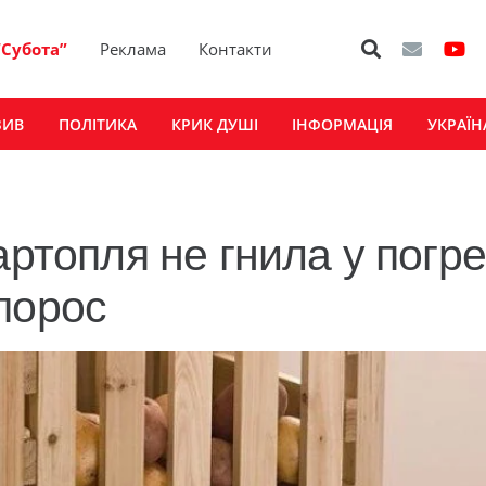
“Субота”
Реклама
Контакти
ЗИВ
ПОЛІТИКА
КРИК ДУШІ
ІНФОРМАЦІЯ
УКРАЇН
артопля не гнила у погре
порос