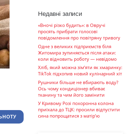
Недавні записи
«Вночі різко будить»: в Овручі
просять прибрати голосові
повідомлення про повітряну тривогу
Одне з великих підприємств біля
Житомира зупиняється після атаки:
коли відновить роботу — невідомо
Хліб, який можна зім’яти як хмаринку:
TikTok підхопив новий кулінарний хіт
Рушники більше не вбирають воду?
Ось чому кондиціонер вбиває
тканину та чим його замінити
У Кривому Розі похоронна колона
приїхала до ТЦК: просили відпустити
сина попрощатися з матір’ю
ЬНОТУ