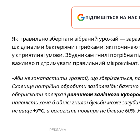
ПІДПИШІТЬСЯ НА НАС 
Як правильно зберігати зібраний урожай — зараз
шкідливими бактеріями і грибками, які починаю
у сприятливі умови. Збудникам гнилі потрібна під
важливо підтримувати правильний мікроклімат.
«
Аби не занапастити урожай, що зберігається, п
Сховище потрібно обробити заздалегідь: бажано
обприскати поверхні
розчином залізного купоро
наявність хоча б однієї гнилої бульби може загуб
не вище
+7°C
, а вологість повітря не більше 60%.
РЕКЛАМА