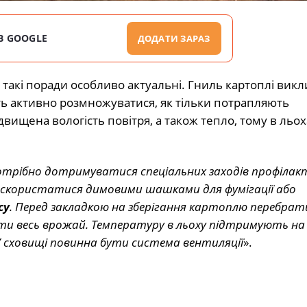
В GOOGLE
ДОДАТИ ЗАРАЗ
 такі поради особливо актуальні. Гниль картоплі викл
ть активно розмножуватися, як тільки потрапляють
вищена вологість повітря, а також тепло, тому в льох
отрібно дотримуватися спеціальних заходів профілак
 скористатися димовими шашками для фумігації або
су
. Перед закладкою на зберігання картоплю перебрат
ити весь врожай. Температуру в льоху підтримують на 
 У сховищі повинна бути система вентиляції
».