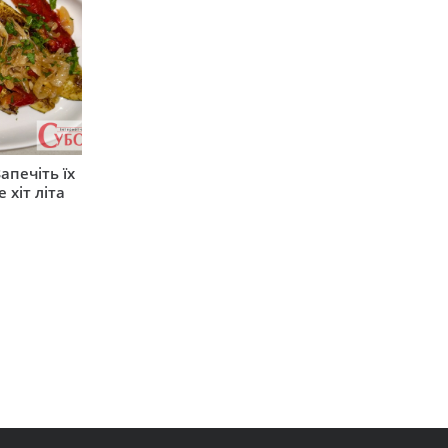
апечіть їх
 хіт літа