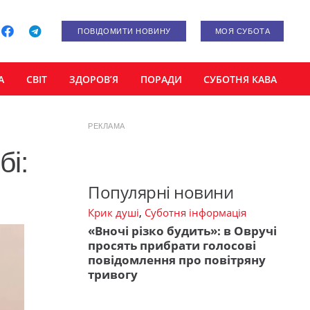
ПОВІДОМИТИ НОВИНУ
МОЯ СУБОТА
А
СВІТ
ЗДОРОВ’Я
ПОРАДИ
СУБОТНЯ КАВА
РЕКЛАМА
бі:
Популярні новини
Крик душі
,
Суботня інформація
«Вночі різко будить»: в Овручі
просять прибрати голосові
повідомлення про повітряну
тривогу