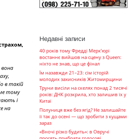
Недавні записи
страхом,
40 років тому Фредді Мерк’юрі
востаннє вийшов на сцену з Queen:
ніхто не знав, що це фінал
 вона
Їм назавжди 21–23: сім історій
аху,
молодих захисників Житомирщини
о в такій
Труни висіли на скелях понад 2 тисячі
аме тому
років: ДНК розкрила, хто залишив їх у
гають і
Китаї
е на
Полуниця вже без ягід? Не залишайте
її так до осені — що зробити з кущами
зараз
«Вночі різко будить»: в Овручі
просять прибрати голосові