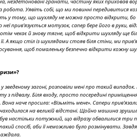
ма, нездетоновані гранати, частину яких приховав вор
 робота. Уявіть собі, що ми повинні передивитися ко
дність у тому, що шухляду не можна просто відкрити, б
 неї прив’язується мотузок, сапер бере його в руки, ві
отім чекає й знову тягне, щоб відкрити шухляду ще бі
ї. А якщо стіл із шухлядами стояв біля стіни, ми прив’
тосування, щоб помаленьку безпечно відкрити кожну шу
призи»?
у зведеному загоні, розповіли мені про такий випадок.
у з підвалу. Біля входу, просто посередині приміщення
. Вона наче просила: «Візьміть мене». Сапери прив’язали
 знаходилася на великій відстані. Щойно машина зрушил
н був настільки потужний, що відразу обвалилися три 
 такий спосіб, аби її неможливо було розмінувати. Завдя
раждала.