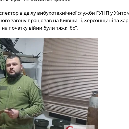
інспектор відділу вибухотехнічної служби ГУНП у Жито
ного загону працював на Київщині, Херсонщині та Хар
а початку війни були тяжкі бої.