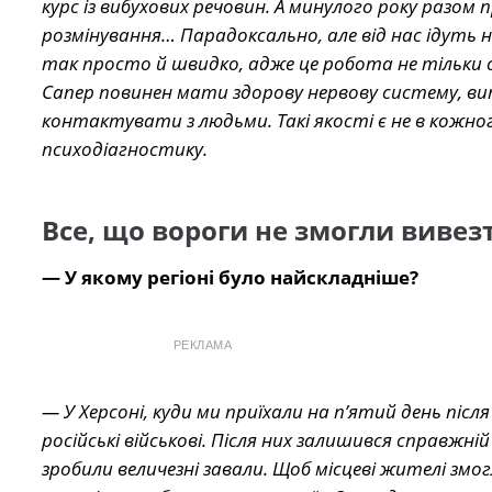
курс із вибухових речовин. А минулого року разом п
розмінування… Парадоксально, але від нас ідуть н
так просто й швидко, адже це робота не тільки с
Сапер повинен мати здорову нервову систему, ви
контактувати з людьми. Такі якості є не в кожно
психодіагностику.
Все, що вороги не змогли вивез
— У якому регіоні було найскладніше?
РЕКЛАМА
— У Херсоні, куди ми приїхали на п’ятий день піс
російські військові. Після них залишився справжн
зробили величезні завали. Щоб місцеві жителі змо