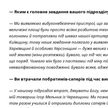
— Яким є головне завдання вашого підрозділ
— Ми виявляємо вибухонебезпечні пристрої, що за
величезні площі були просто всіяні розбитою тех
колонами й потрапляли під шквал нашої артилері
Київщину, тому наше завдання полягало у виявлен
Харківщині й особливо Херсонщині — дуже велика щ
над землею (міни-розтяжки). Бувало, що під час в
що поряд. Чимало мін було з пастками: під міну п
некваліфікованому поводженні. Бувало всяке, а
— Ви втрачали побратимів-саперів під час в
— У нашому підрозділі втрат, дякувати Богу, нема
мій товариш Ігор Мельник із Черкащини. Ми познай
там разом училися й отримали дипломи саперів із