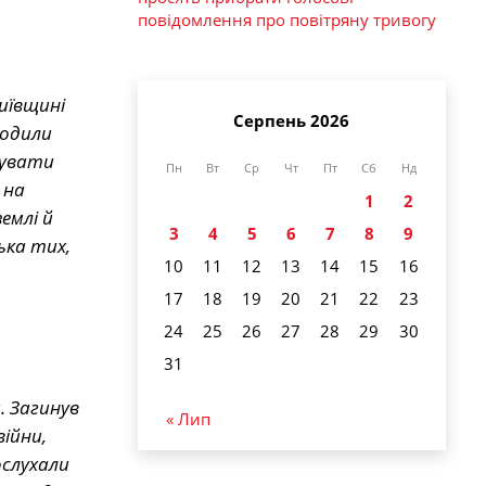
повідомлення про повітряну тривогу
иївщині
Серпень 2026
ходили
нувати
Пн
Вт
Ср
Чт
Пт
Сб
Нд
 на
1
2
емлі й
3
4
5
6
7
8
9
ька тих,
10
11
12
13
14
15
16
17
18
19
20
21
22
23
24
25
26
27
28
29
30
31
. Загинув
« Лип
ійни,
ослухали