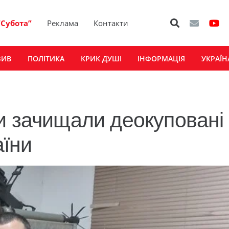
“Субота”
Реклама
Контакти
ЗИВ
ПОЛІТИКА
КРИК ДУШІ
ІНФОРМАЦІЯ
УКРАЇН
и зачищали деокуповані
аїни