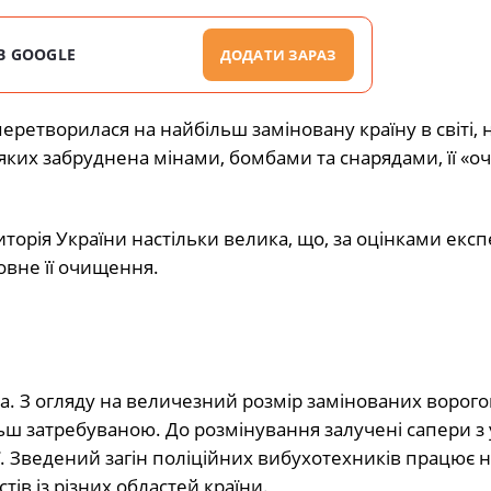
В GOOGLE
ДОДАТИ ЗАРАЗ
еретворилася на найбільш заміновану країну в світі, н
ія яких забруднена мінами, бомбами та снарядами, її «
торія України настільки велика, що, за оцінками експе
овне її очищення.
та. З огляду на величезний розмір замінованих ворог
льш затребуваною. До розмінування залучені сапери з 
ї. Зведений загін поліційних вибухотехників працює н
тів із різних областей країни.