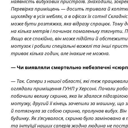
наявність вибухових пристроїв. Знаходили, зокре
Перевірка приміщень — досить тривала й копітка
шухлядку в усіх меблях, а в офісах їх сотні! Скла
може бути розтяжка, яка відразу спрацює. Тому до
на кілька метрів і починає помаленьку тягнути. П
Якщо все спокійно, він може підійти й обстежити ї
мотузок і робили спеціальні важелі та інші прис
триває кілька годин, але інакше не можна.
— Чи виявляли смертельно небезпечні «сюр
— Так. Сапери з нашої області, які теж працювали 
оглядали приміщення ГУНП у Херсоні. Почали робот
побачили велику скриню, яка їм здалася підозрілою
мотузку, другий її кінець зачепили за машину, що
й потягнула за собою скриню, пролунав вибух. Ві
будинку. Як з’ясувалося, скриню було заміновано в
та інтуїції наших саперів жодна людина не пост