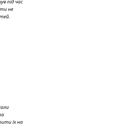
ув під час
ати не
стей.
кали
та
рити їх на