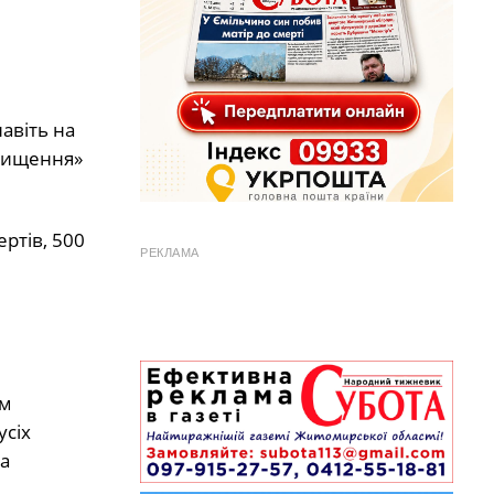
авіть на
очищення»
ртів, 500
РЕКЛАМА
ом
усіх
а