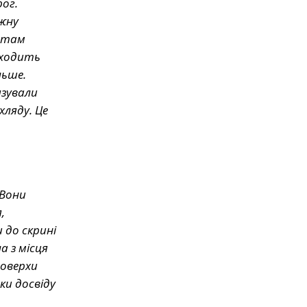
ог.
жну
о там
дходить
льше.
язували
хляду. Це
 Вони
,
 до скрині
а з місця
поверхи
ки досвіду