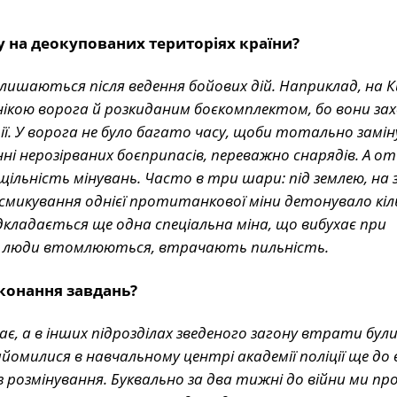
у на деокупованих територіях країни?
лишаються після ведення бойових дій. Наприклад, на К
нікою ворога й розкиданим боєкомплектом, бо вони за
ї. У ворога не було багато часу, щоби тотально замі
ні нерозірваних боєприпасів, переважно снарядів. А от
ільність мінувань. Часто в три шари: під землею, на з
исмикування однієї протитанкової міни детонувало кіл
ідкладається ще одна спеціальна міна, що вибухає при
дже люди втомлюються, втрачають пильність.
иконання завдань?
є, а в інших підрозділах зведеного загону втрати були
омилися в навчальному центрі академії поліції ще до в
 розмінування. Буквально за два тижні до війни ми пр