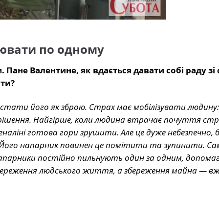
ювати по одному
 Пане Валентине, як вдається давати собі раду зі 
оти?
стати його як зброю. Страх має мобілізувати людину:
ішення. Найгірше, коли людина втрачає почуття стр
наліні готова гори зрушити. Але це дуже небезпечно, б
. Його напарник повинен це помітити та зупинити. С
апарники постійно пильнують один за одним, допома
береження людського життя, а збереження майна — вж