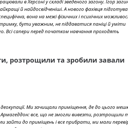
рацювали в Херсоні у складі зведеного загону. Ігор загин
айкращі й найдосвідченіші. А нового фахівця підготув
пецифічна, вона на межі фізичних і психічних можливо
тримку, бути уважним, не піддаватися паніці й уміти
го. Всі сапери перед початком навчання проходять
ти, розтрощили та зробили завали
ля деокупації. Ми зачищали приміщення, де до цього меш
ій Армагеддон: все, що не змогли вивезти, розтрощили 
гли зайти до приміщень і все прибрати, ми мали переві