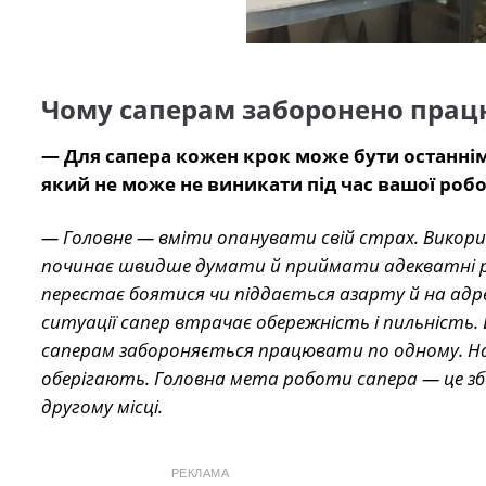
Чому саперам заборонено прац
— Для сапера кожен крок може бути останнім.
який не може не виникати під час вашої роб
— Головне — вміти опанувати свій страх. Викори
починає швидше думати й приймати адекватні р
перестає боятися чи піддається азарту й на адре
ситуації сапер втрачає обережність і пильність
саперам забороняється працювати по одному. Н
оберігають. Головна мета роботи сапера — це з
другому місці.
РЕКЛАМА