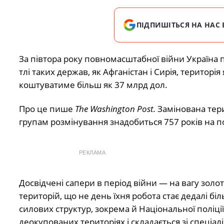
ПІДПИШІТЬСЯ НА НАС 
За півтора року повномасштабної війни Україна п
тлі таких держав, як Афганістан і Сирія, територ
коштуватиме більш як 37 млрд дол.
Про це пише
The Washington Post.
Замінована тери
групам розмінування знадобиться 757 років на п
РЕКЛАМА
Досвідчені сапери в період війни — на вагу золо
територій, що не день їхня робота стає дедалі бі
силових структур, зокрема й Національної поліці
деокупованих територіях і складається зі спеціаліс