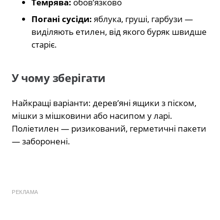
Темрява:
обов’язково
Погані сусіди:
яблука, груші, гарбузи —
виділяють етилен, від якого буряк швидше
старіє.
У чому зберігати
Найкращі варіанти: дерев’яні ящики з піском,
мішки з мішковини або насипом у ларі.
Поліетилен — ризикований, герметичні пакети
— заборонені.
РЕКЛАМА