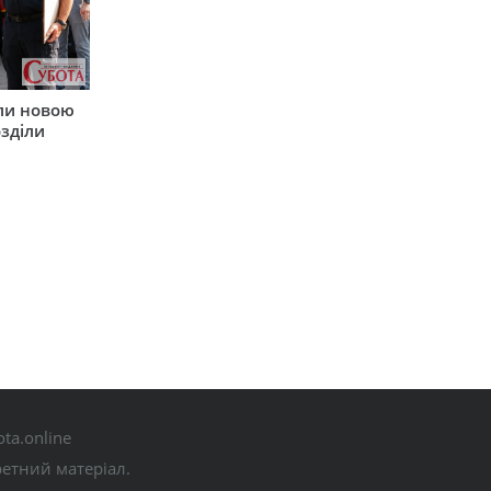
ли новою
зділи
ta.online
ретний матеріал.