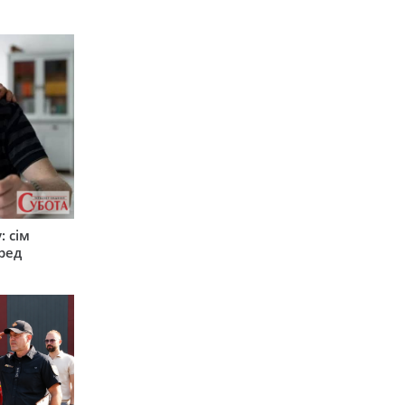
: сім
ред