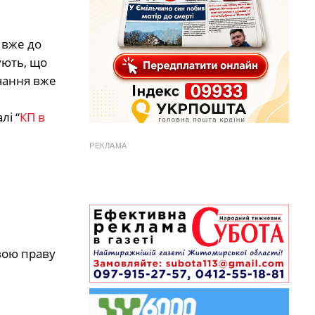
 вже до
ують, що
вчання вже
лі “
КП в
РЕКЛАМА
овою праву