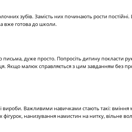
очних зубів. Замість них починають рости постійні. 
на вже готова до школи.
 письма, дуже просто. Попросіть дитину покласти руку
нця. Якщо малюк справляється з цим завданням без пр
зні вироби. Важливими навичками стають такі: вміння
х фігурок, нанизування намистин на нитку, вільне во