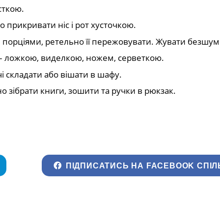
сткою.
о прикривати ніс і рот хусточкою.
и порціями, ретельно її пережовувати. Жувати безшум
– ложкою, виделкою, ножем, серветкою.
чі складати або вішати в шафу.
о зібрати книги, зошити та ручки в рюкзак.
ПІДПИСАТИСЬ НА FACEBOOK СПІЛ