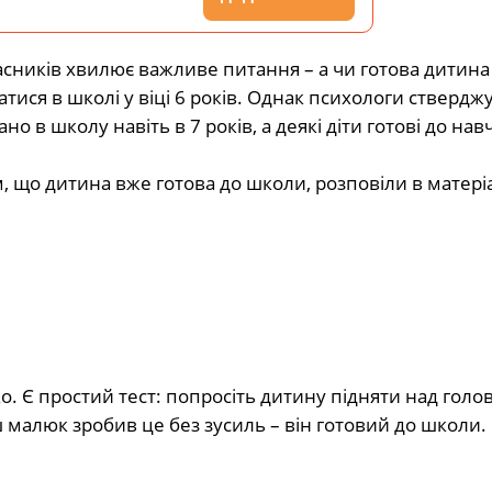
сників хвилює важливе питання – а чи готова дитина
атися в школі у віці 6 років. Однак психологи ствердж
о в школу навіть в 7 років, а деякі діти готові до на
, що дитина вже готова до школи, розповіли в матеріа
ко. Є простий тест: попросіть дитину підняти над гол
ш малюк зробив це без зусиль – він готовий до школи.