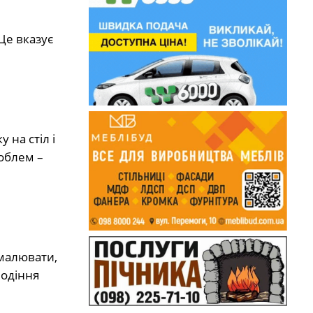
Це вказує
 на стіл і
облем –
 малювати,
лодіння