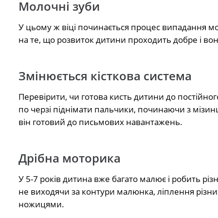
Молочні зуби
У цьому ж віці починається процес випадання мол
на те, що розвиток дитини проходить добре і во
Змінюється кісткова система
Перевірити, чи готова кисть дитини до постійного
по черзі піднімати пальчики, починаючи з мізи
він готовий до письмових навантажень.
Дрібна моторика
У 5-7 років дитина вже багато малює і робить рі
не виходячи за контури малюнка, ліплення різни
ножицями.