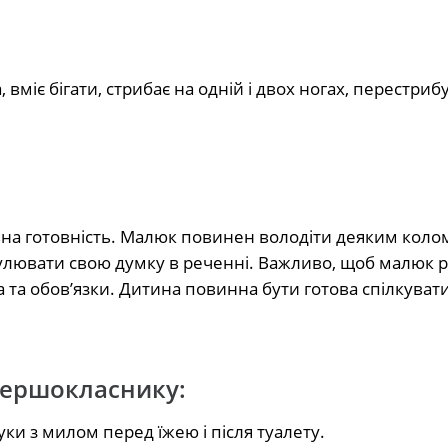
вміє бігати, стрибає на одній і двох ногах, перестриб
альна готовність. Малюк повинен володіти деяким коло
улювати свою думку в реченні. Важливо, щоб малюк р
 та обов’язки. Дитина повинна бути готова спілкувати
першокласнику:
ки з милом перед їжею і після туалету.