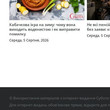
Кабачкова ікра на зиму: чому вона
Не всі пенс
виходить водянистою і як виправити
без заяви: 
помилку
Середа, 5 Се
Середа, 5 Серпня, 2026
© Використання матеріалів з інтернет-видання Субота 
Для інтернет-видань обов’язкове пряме, відкрите для 