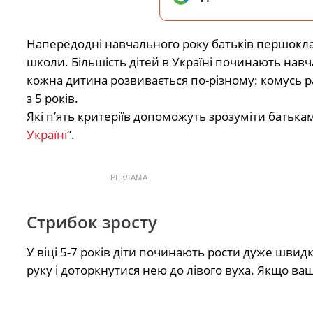
Напередодні навчального року батьків першокла
школи. Більшість дітей в Україні починають навч
кожна дитина розвивається по-різному: комусь ран
з 5 років.
Які п’ять критеріїв допоможуть зрозуміти батькам
Україні
“.
РЕКЛАМА
Стрибок зросту
У віці 5-7 років діти починають рости дуже швид
руку і доторкнутися нею до лівого вуха. Якщо ва