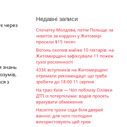
Недавні записи
ує через
Спочатку Молдова, потім Польща: за
«квиток за кордон» у Житомирі
просили $15 тисяч
Вогонь охопив майже 10 гектарів: на
Житомирщині зафіксували 11 пожеж
сухої рослинності
м знань
4336 вступників на Житомирщині
озумів,
отримали рекомендації: що треба
ся з
зробити до 18:00 11 серпня
На трасі Київ — Чоп поблизу Оліївки
ДТП із потерпілими: водіїв просять
врахувати обмеження
Насипте трохи соди біля дверей
ванної: для чого господині
використовують цей трюк