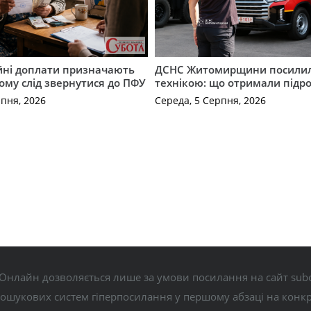
ійні доплати призначають
ДСНС Житомирщини посили
кому слід звернутися до ПФУ
технікою: що отримали підро
рпня, 2026
Середа, 5 Серпня, 2026
Онлайн дозволяється лише за умови посилання на сайт subo
пошукових систем гіперпосилання у першому абзаці на конк