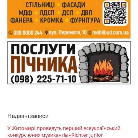
Недавні записи
У Житомирі проведуть перший всеукраїнський
конкурс юних музикантів «Richter Junior