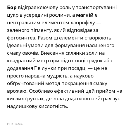
Бор
відіграє ключову роль у транспортуванні
цукрів усередині рослини, а
магній
є
центральним елементом хлорофілу —
зеленого пігменту, який відповідає за
фотосинтез. Разом ці елементи створюють
ідеальні умови для формування насиченого
смаку овочів. Внесення склянки золи на
квадратний метр при підготовці грядок або
додавання її в лунки при посадці — це не
просто народна мудрість, а науково
обґрунтований метод покращення смаку
врожаю. Особливо ефективний цей прийом на
кислих ґрунтах, де зола додатково нейтралізує
надлишкову кислотність.
РЕКЛАМА