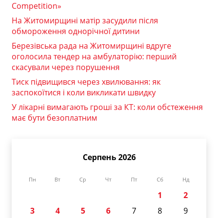
Competition»
На Житомирщині матір засудили після
обмороження однорічної дитини
Березівська рада на Житомирщині вдруге
оголосила тендер на амбулаторію: перший
скасували через порушення
Тиск підвищився через хвилювання: як
заспокоїтися і коли викликати швидку
У лікарні вимагають гроші за КТ: коли обстеження
має бути безоплатним
Серпень 2026
Пн
Вт
Ср
Чт
Пт
Сб
Нд
1
2
3
4
5
6
7
8
9