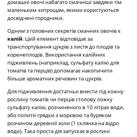
домашні овочі набагато смачніші завдяки тім
маленьким хитрощам, якими користуються
досвідчені городники.
Одним з головних секретів смачних овочів є
калій
. Цей елемент відповідає за
транспортування цукрів з листя до плодів та
коренеплодів. Використання калійних
підживлень (наприклад, сульфату калію для
томатів та перців) допомагає накопичити
більше ароматних речовин та цукрів.
Для підживлення достатньо внести під кожну
рослину томатів чи перців столову ложку
сульфату калію, розчиненого в 10 літрах води,
або полити грядки з морквою та буряком
розчином деревної золи (1 склянка на відро
води). Така проста дія запускає в рослині