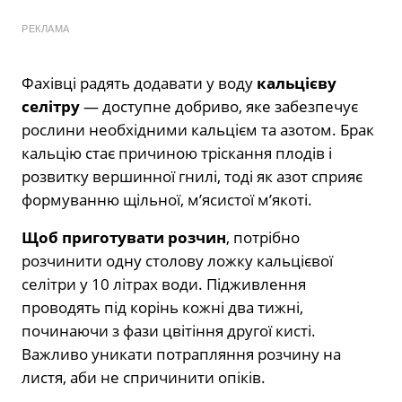
РЕКЛАМА
Фахівці радять додавати у воду
кальцієву
селітру
— доступне добриво, яке забезпечує
рослини необхідними кальцієм та азотом. Брак
кальцію стає причиною тріскання плодів і
розвитку вершинної гнилі, тоді як азот сприяє
формуванню щільної, м’ясистої м’якоті.
Щоб приготувати розчин
, потрібно
розчинити одну столову ложку кальцієвої
селітри у 10 літрах води. Підживлення
проводять під корінь кожні два тижні,
починаючи з фази цвітіння другої кисті.
Важливо уникати потрапляння розчину на
листя, аби не спричинити опіків.