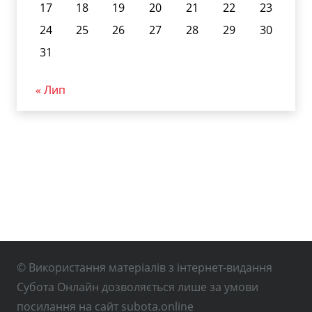
17
18
19
20
21
22
23
24
25
26
27
28
29
30
31
« Лип
© Використання матеріалів з інтернет-видання
Субота Онлайн дозволяється лише за умови
посилання на сайт subota.online