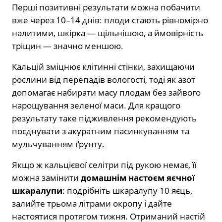
Перші позитивні результати можна побачити
вже через 10–14 днів: плоди стають рівномірно
налитими, шкірка — щільнішою, а ймовірність
тріщин — значно меншою.
Кальцій зміцнює клітинні стінки, захищаючи
рослини від перепадів вологості, тоді як азот
допомагає набирати масу плодам без зайвого
нарощування зеленої маси. Для кращого
результату таке підживлення рекомендують
поєднувати з акуратним пасинкуванням та
мульчуванням ґрунту.
Якщо ж кальцієвої селітри під рукою немає, її
можна замінити
домашнім настоєм яєчної
шкаралупи
: подрібніть шкаралупу 10 яєць,
залийте трьома літрами окропу і дайте
настоятися протягом тижня. Отриманий настій