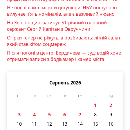
Не поспішайте міняти ці купюри: НБУ поступово
вилучає п’ять номіналів, але є важливий нюанс
На Херсонщині загинув 51-річний головний
сержант Сергій Капітан з Овруччини
Огірки тепер не ріжуть, а розбивають: літній салат,
який став хітом соцмереж
Після погоні в центрі Бердичева — суд: водій хоче
отримати записи з бодікамер і камер міста
Серпень 2026
Пн
Вт
Ср
Чт
Пт
Сб
Нд
1
2
3
4
5
6
7
8
9
10
11
12
13
14
15
16