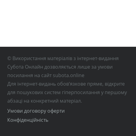
© Використання матеріалів з інтернет-видання
Субота Онлайн дозволяється лише за умови
посилання на сайт subota.online
Для інтернет-видань обов’язкове пряме, відкрите
для пошукових систем гіперпосилання у першому
абзаці на конкретний матеріал.
Умови договору оферти
Конфіденційність