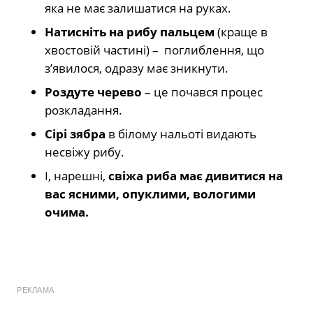
яка не має залишатися на руках.
Натисніть на рибу пальцем
(краще в
хвостовій частині) – поглиблення, що
з’явилося, одразу має зникнути.
Роздуте черево
– це почався процес
розкладання.
Сірі зябра
в білому нальоті видають
несвіжу рибу.
І, нарешні,
свіжа риба має дивитися на
вас ясними, опуклими, вологими
очима.
РЕКЛАМА