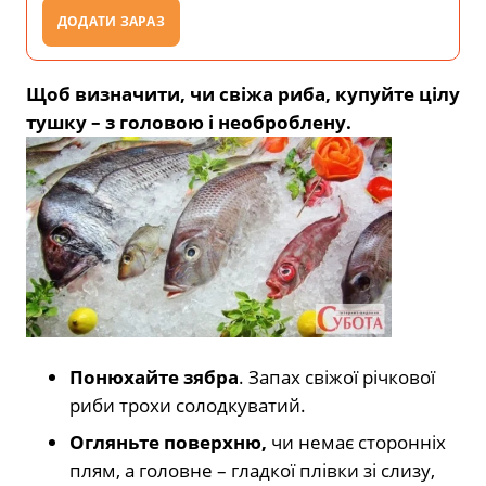
ДОДАТИ ЗАРАЗ
Щоб визначити, чи свіжа риба, купуйте цілу
тушку – з головою і необроблену.
Понюхайте зябра
. Запах свіжої річкової
риби трохи солодкуватий.
Огляньте поверхню,
чи немає сторонніх
плям, а головне – гладкої плівки зі слизу,