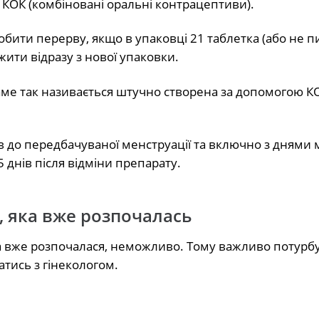
КОК (комбіновані оральні контрацептиви).
обити перерву, якщо в упаковці 21 таблетка (або не п
жити відразу з нової упаковки.
ме так називається штучно створена за допомогою К
в до передбачуваної менструації та включно з днями 
 днів після відміни препарату.
 яка вже розпочалась
а вже розпочалася, неможливо. Тому важливо потурб
атись з гінекологом.