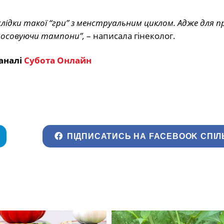
слідки такої “гри” з менструальним циклом. Адже для п
тосовуючи тампони”,
– написала гінеколог.
аналі
Субота Онлайн
ПІДПИСАТИСЬ НА FACEBOOK СПІЛ