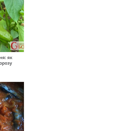
ня: як
орозу