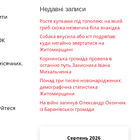
Недавні записи
ити
Росте купками під тополею: на який
гриб схожа незвична біла знахідка
Собака вкусила або кіт подряпав:
ОК
куди негайно звертатися на
Житомирщині
Корнинська громада провела в
місячних.
останню путь Захисника Івана
Михальченка
Понад три тисячі новонароджених:
демографічна статистика
Житомирщини
На війні загинув Олександр Окончик
уйтеся
із Баранівської громади
Серпень 2026