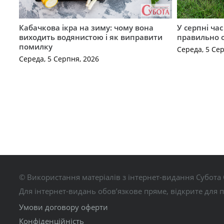
Кабачкова ікра на зиму: чому вона
У серпні ча
виходить водянистою і як виправити
правильно 
помилку
Середа, 5 Се
Середа, 5 Серпня, 2026
© Використання матеріалів з інтернет-видання Субота 
Для інтернет-видань обов’язкове пряме, відкрите для 
Умови договору оферти
Конфіденційність