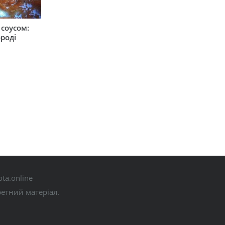
соусом:
ороді
ta.online
ретний матеріал.