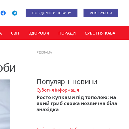
ПОВІДОМИТИ НОВИНУ
МОЯ СУБОТА
А
СВІТ
ЗДОРОВ’Я
ПОРАДИ
СУБОТНЯ КАВА
РЕКЛАМА
оби
Популярні новини
Суботня інформація
Росте купками під тополею: на
який гриб схожа незвична біла
знахідка