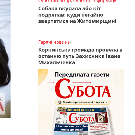
Суботній лікар
,
Суботня інформація
Собака вкусила або кіт
подряпав: куди негайно
звертатися на Житомирщині
Гарячі новини
Корнинська громада провела в
останню путь Захисника Івана
Михальченка