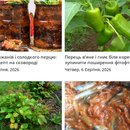
ажанів і солодкого перцю:
Перець в’яне і гниє біля коре
епт на сковороді
зупинити поширення фітофт
рпня, 2026
Четвер, 6 Серпня, 2026