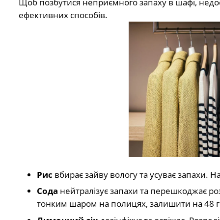
Щоб позбутися неприємного запаху в шафі, недост
ефективних способів.
Рис
вбирає зайву вологу та усуває запахи. Н
Сода
нейтралізує запахи та перешкоджає роз
тонким шаром на полицях, залишити на 48 г