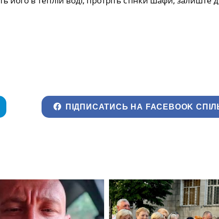
іть його в теплій воді, протріть стінки шафи, залиште 
ПІДПИСАТИСЬ НА FACEBOOK СПІЛ