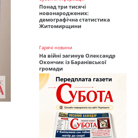
Понад три тисячі
новонароджених:
демографічна статистика
Житомирщини
Гарячі новини
На війні загинув Олександр
Окончик із Баранівської
громади