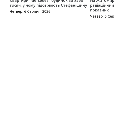
Квартири, Mercedes і будинок за $550
На Житомир
тисяч: у чому підозрюють Стефанішину
радіаційний
показник
Четвер, 6 Серпня, 2026
Четвер, 6 Се