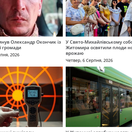
гинув Олександр Окончик із
У Свято-Михайлівському соб
ї громади
Житомира освятили плоди н
врожаю
рпня, 2026
Четвер, 6 Серпня, 2026