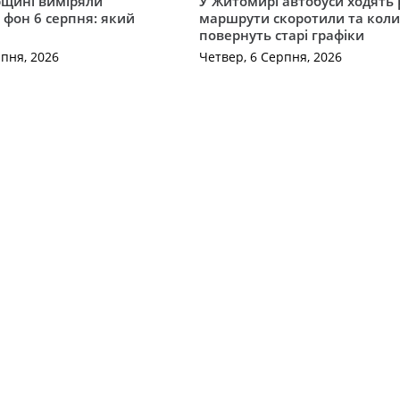
щині виміряли
У Житомирі автобуси ходять р
 фон 6 серпня: який
маршрути скоротили та кол
повернуть старі графіки
рпня, 2026
Четвер, 6 Серпня, 2026