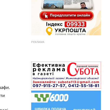
РЕКЛАМА
шафи.
ати