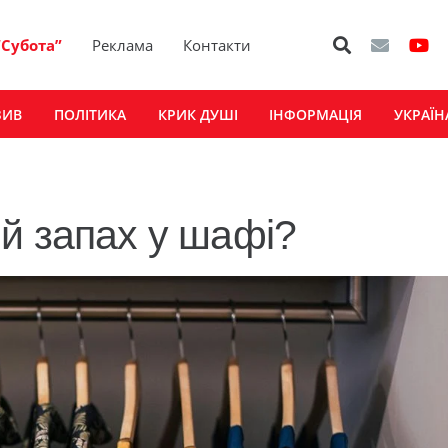
“Субота”
Реклама
Контакти
ЗИВ
ПОЛІТИКА
КРИК ДУШІ
ІНФОРМАЦІЯ
УКРАЇН
й запах у шафі?