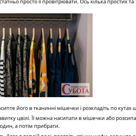
атньо просто її провітрювати. Ось кілька простих та
асипте його в тканинні мішечки і розкладіть по кутах 
витку цвілі. Її можна насипати в мішечки або розсип
один, а потім прибрати.