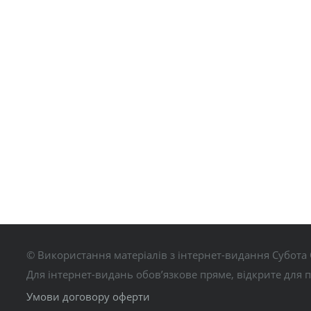
© Використання матеріалів з інтернет-видання Субота 
Для інтернет-видань обов’язкове пряме, відкрите для 
Умови договору оферти