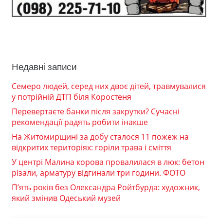
Недавні записи
Семеро людей, серед них двоє дітей, травмувалися
у потрійній ДТП біля Коростеня
Перевертаєте банки після закрутки? Сучасні
рекомендації радять робити інакше
На Житомирщині за добу сталося 11 пожеж на
відкритих територіях: горіли трава і сміття
У центрі Малина корова провалилася в люк: бетон
різали, арматуру відгинали три години. ФОТО
П’ять років без Олександра Ройтбурда: художник,
який змінив Одеський музей